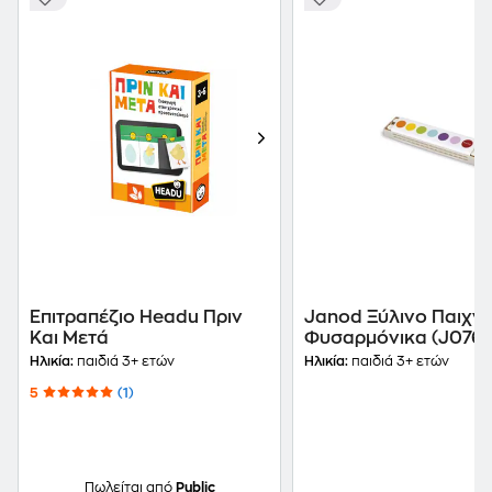
Επιτραπέζιο Headu Πριν
Janod Ξύλινο Παιχνί
Και Μετά
Φυσαρμόνικα (J076
Ηλικία:
παιδιά 3+ ετών
Ηλικία:
παιδιά 3+ ετών
5
(1)
Πωλείται από
Public