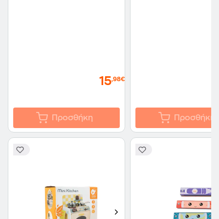
15
,98€
Προσθήκη
Προσθήκη