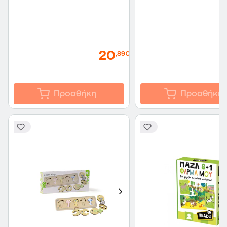
20
,89€
Προσθήκη
Προσθήκη