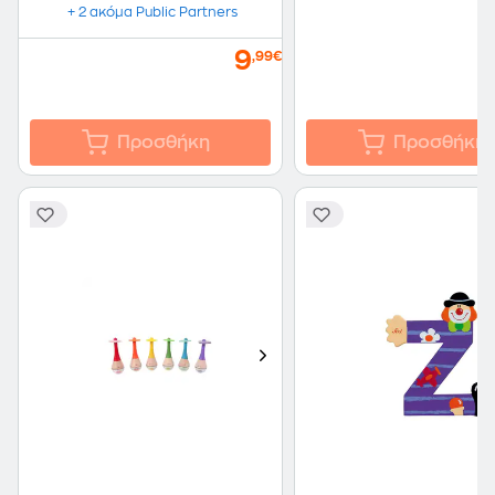
+ 2 ακόμα Public Partners
9
,99€
Προσθήκη
Προσθήκη