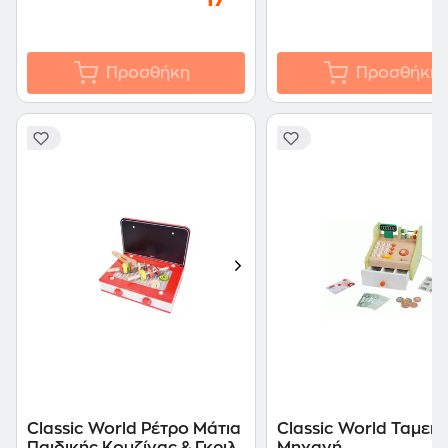
Προσθήκη
Προσθήκη
Classic World Ρέτρο Μάτια
Classic World Ταμεια