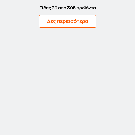
Είδες 36 από 305 προϊόντα
Δες περισσότερα