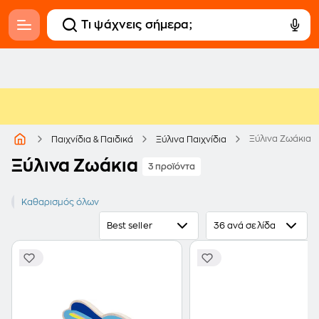
Ξύλινα Ζωάκια
Παιχνίδια & Παιδικά
Ξύλινα Παιχνίδια
Ξύλινα Ζωάκια
3 προϊόντα
Ζώα
Καθαρισμός όλων
Best seller
36 ανά σελίδα