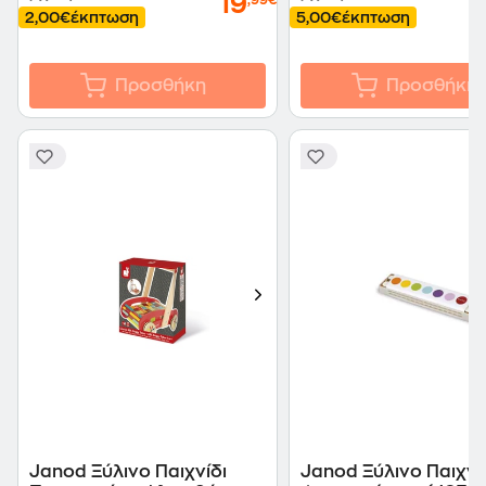
19
,99€
2,00€
έκπτωση
5,00€
έκπτωση
Προσθήκη
Προσθήκη
Janod Ξύλινο Παιχνίδι
Janod Ξύλινο Παιχνί