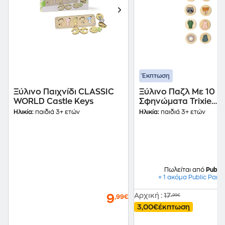
Έκπτωση
Ξύλινο Παιχνίδι CLASSIC
Ξύλινο Παζλ Με 10
WORLD Castle Keys
Σφηνώματα Trixie
Matching Game
Ηλικία:
παιδιά 3+ ετών
Ηλικία:
παιδιά 3+ ετών
Πωλείται από
Public
+ 1 ακόμα Public Part
Αρχική
:
17
9
,99€
,99€
3,00€
έκπτωση