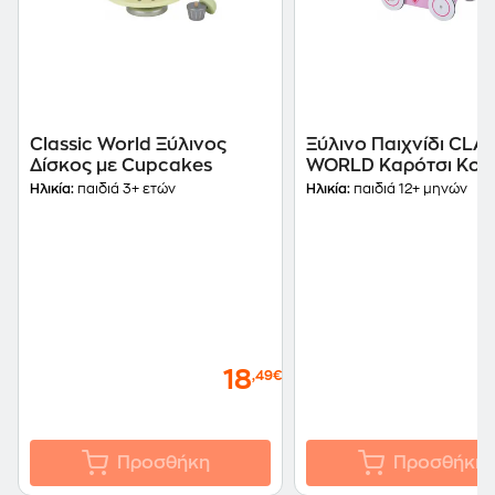
Classic World Ξύλινος
Ξύλινο Παιχνίδι CLA
Δίσκος με Cupcakes
WORLD Καρότσι Κού
Ηλικία:
παιδιά 3+ ετών
Ηλικία:
παιδιά 12+ μηνών
18
,49€
Προσθήκη
Προσθήκη