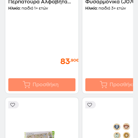
Περπατούρα Αλφαβήτα
Φυσαρμόνικα (J076
(J05379)
Ηλικία:
παιδιά 1+ ετών
Ηλικία:
παιδιά 3+ ετών
83
,90€
Προσθήκη
Προσθήκη