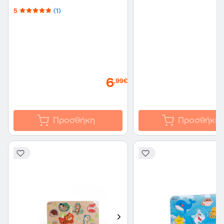
Στοίβαξης - (CL2014
5
(1)
6
,99€
Προσθήκη
Προσθήκη