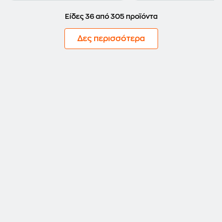
Είδες 36 από 305 προϊόντα
Δες περισσότερα