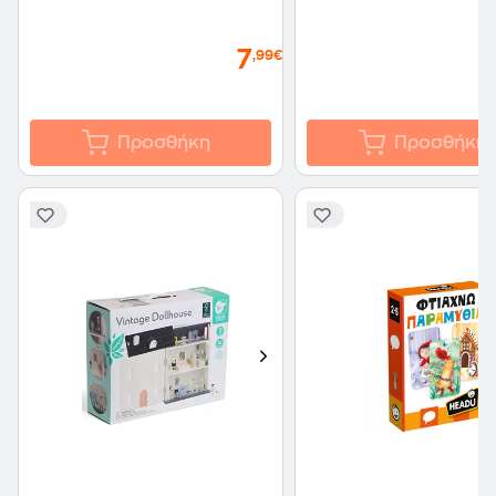
7
,99€
Προσθήκη
Προσθήκη