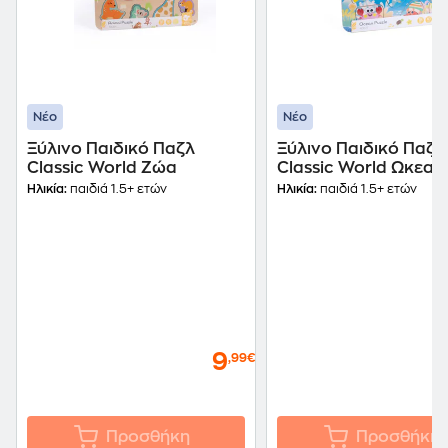
Νέο
Νέο
Ξύλινο Παιδικό Παζλ
Ξύλινο Παιδικό Παζλ
Classic World Ζώα
Classic World Ωκεαν
Ηλικία:
παιδιά 1.5+ ετών
Ηλικία:
παιδιά 1.5+ ετών
9
,99€
Προσθήκη
Προσθήκη