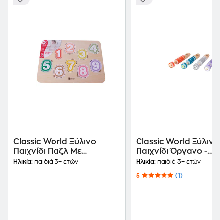
Classic World Ξύλινο
Classic World Ξύλινο
Παιχνίδι Παζλ Με
Παιχνίδι Όργανο -
Αριθμούς
Σφυρίχτρα
Ηλικία:
παιδιά 3+ ετών
Ηλικία:
παιδιά 3+ ετών
5
(1)