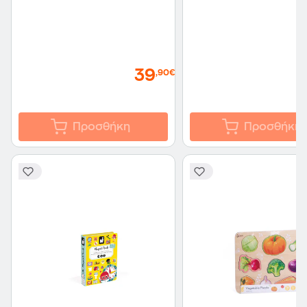
39
,90€
Προσθήκη
Προσθήκη