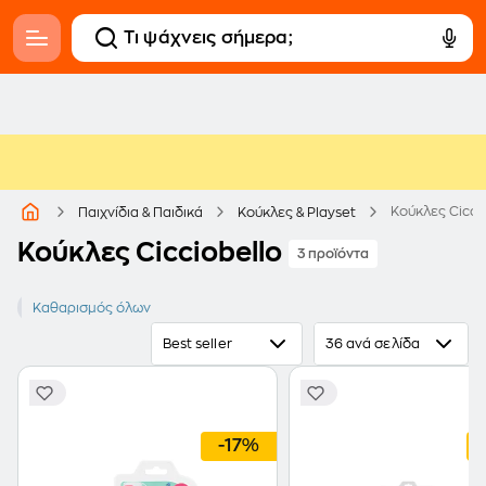
Κούκλες Cicci
Παιχνίδια & Παιδικά
Κούκλες & Playset
Κούκλες Cicciobello
3 προϊόντα
Cicciobello
Καθαρισμός όλων
Best seller
36 ανά σελίδα
-17%