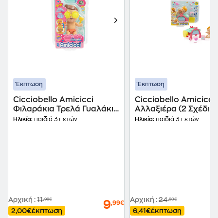
Έκπτωση
Έκπτωση
Cicciobello Amicicci
Cicciobello Amicicci
Φιλαράκια Τρελά Γυαλάκια
Αλλαξιέρα (2 Σχέδια)
2 Σχέδια - (CC040200A)
Ηλικία:
παιδιά 3+ ετών
Ηλικία:
παιδιά 3+ ετών
Αρχική
:
11
Αρχική
:
24
,99€
,90€
9
,99€
2,00€
έκπτωση
6,41€
έκπτωση