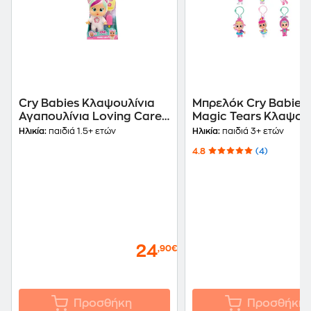
Cry Babies Κλαψουλίνια
Μπρελόκ Cry Babies
Αγαπουλίνια Loving Care
Magic Tears Κλαψου
Διαδραστική Κούκλα που
Stars (Διάφορα Σχέδι
Ηλικία:
παιδιά 1.5+ ετών
Ηλικία:
παιδιά 3+ ετών
Κλαίει με Αληθινά Δάκρυα
4.8
(4)
- Τυχαία Επιλογή
24
,90€
Προσθήκη
Προσθήκη