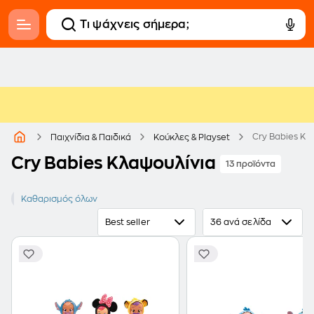
Cry Babies Κλ
Παιχνίδια & Παιδικά
Κούκλες & Playset
Cry Babies Κλαψουλίνια
13 προϊόντα
Cry Babies
Καθαρισμός όλων
Best seller
36 ανά σελίδα