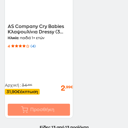
AS Company Cry Babies
Κλαψουλίνια Dressy (3
Σχέδια)
Ηλικία:
παιδιά 1+ ετών
4
(4)
Αρχική
:
34
,89€
2
,99€
31,90€
έκπτωση
Προσθήκη
Είδες 13 από 13 προϊόντα