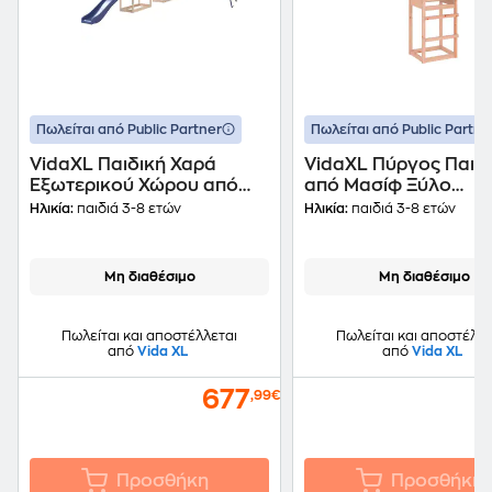
Πωλείται από Public Partner
Πωλείται από Public Partne
VidaXL Παιδική Χαρά
VidaXL Πύργος Παιχν
Εξωτερικού Χώρου από
από Μασίφ Ξύλο
Μασίφ Ξύλο Πεύκου
Ψευδοτσούγκας
Ηλικία:
παιδιά 3-8 ετών
Ηλικία:
παιδιά 3-8 ετών
Μη διαθέσιμο
Μη διαθέσιμο
Πωλείται και αποστέλλεται
Πωλείται και αποστέλλε
από
Vida XL
από
Vida XL
677
,99€
Προσθήκη
Προσθήκη