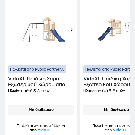
Πωλείται από Public Partner
Πωλείται από Public Partne
VidaXL Παιδική Χαρά
VidaXL Παιδική Χαρά
Εξωτερικού Χώρου από
Εξωτερικού Χώρου α
Μασίφ Ξύλο Πεύκου
Μασίφ Ξύλο Πεύκου
Ηλικία:
παιδιά 3-8 ετών
Ηλικία:
παιδιά 3-8 ετών
Μη διαθέσιμο
Μη διαθέσιμο
Πωλείται και αποστέλλεται
Πωλείται και αποστέλλε
από
Vida XL
από
Vida XL