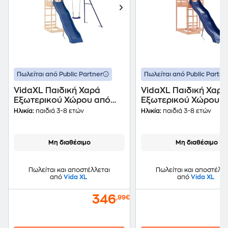
Πωλείται από Public Partner
Πωλείται από Public Partne
VidaXL Παιδική Χαρά
VidaXL Παιδική Χαρά
Εξωτερικού Χώρου από
Εξωτερικού Χώρου α
Μασίφ Ξύλο Πεύκου
Μασίφ Ξύλο
Ηλικία:
παιδιά 3-8 ετών
Ηλικία:
παιδιά 3-8 ετών
Ψευδοτσούγκας
Μη διαθέσιμο
Μη διαθέσιμο
Πωλείται και αποστέλλεται
Πωλείται και αποστέλλε
από
Vida XL
από
Vida XL
346
,99€