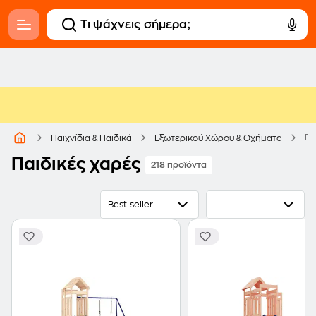
Πα
Παιχνίδια & Παιδικά
Εξωτερικού Χώρου & Οχήματα
Παιδικές χαρές
218 προϊόντα
Best seller