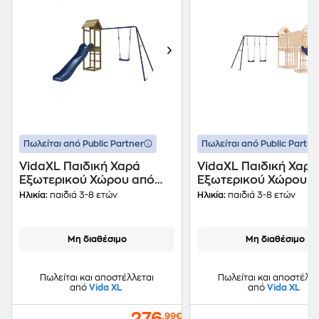
Πωλείται από Public Partner
Πωλείται από Public Partne
VidaXL Παιδική Χαρά
VidaXL Παιδική Χαρά
Εξωτερικού Χώρου από
Εξωτερικού Χώρου α
Εμποτισμένο Ξύλο Πεύκου
Μασίφ Ξύλο Πεύκου
Ηλικία:
παιδιά 3-8 ετών
Ηλικία:
παιδιά 3-8 ετών
Μη διαθέσιμο
Μη διαθέσιμο
Πωλείται και αποστέλλεται
Πωλείται και αποστέλλε
από
Vida XL
από
Vida XL
,99€