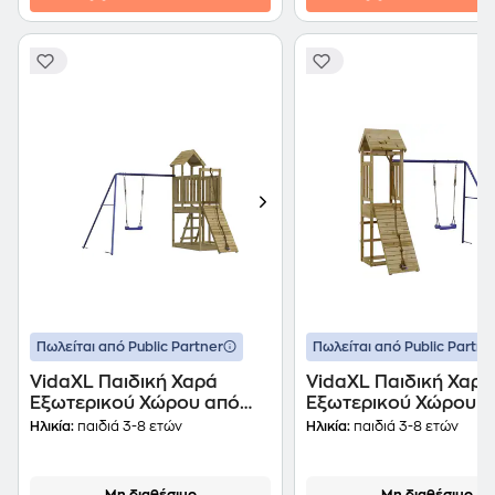
Πωλείται από Public Partner
Πωλείται από Public Partne
VidaXL Παιδική Χαρά
VidaXL Παιδική Χαρά
Εξωτερικού Χώρου από
Εξωτερικού Χώρου α
Εμποτισμένο Ξύλο Πεύκου
Εμποτισμένο Ξύλο Π
Ηλικία:
παιδιά 3-8 ετών
Ηλικία:
παιδιά 3-8 ετών