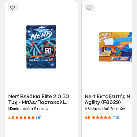
Nerf Βελάκια Elite 2.0 50
Nerf Εκτοξευτής N Se
Τμχ - Μπλε/Πορτοκαλί
Agility (F8629)
(E9484)
Ηλικία:
παιδιά 8+ ετών
Ηλικία:
παιδιά 8+ ετών
4.8
(6)
4.5
(13)