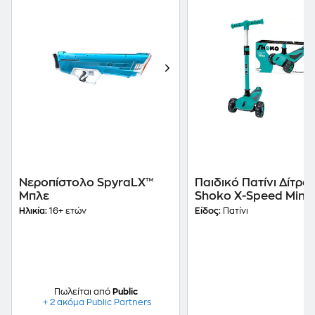
Νεροπίστολο SpyraLX™
Παιδικό Πατίνι Δίτρο
Μπλε
Shoko X-Speed Mint
Breeze
Ηλικία:
16+ ετών
Είδος:
Πατίνι
Πωλείται από
Public
+ 2 ακόμα Public Partners