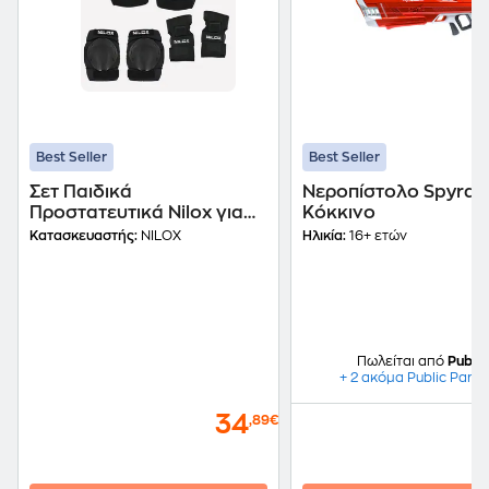
Best Seller
Best Seller
Σετ Παιδικά
Νεροπίστολο SpyraT
Προστατευτικά Nilox για
Κόκκινο
Πατίνια & Ποδήλατα -
Κατασκευαστής:
NILOX
Ηλικία:
16+ ετών
Μαύρο
Πωλείται από
Public
+ 2 ακόμα Public Partn
34
,89€