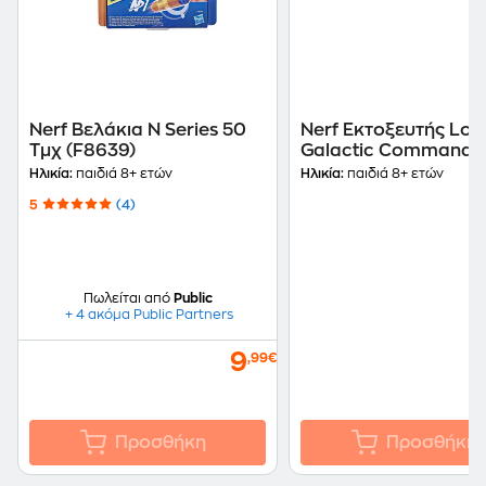
Nerf Βελάκια N Series 50
Nerf Εκτοξευτής Loa
Τμχ (F8639)
Galactic Commande
(G1580)
Ηλικία:
παιδιά 8+ ετών
Ηλικία:
παιδιά 8+ ετών
5
(4)
Πωλείται από
Public
+ 4 ακόμα Public Partners
9
,99€
Προσθήκη
Προσθήκη