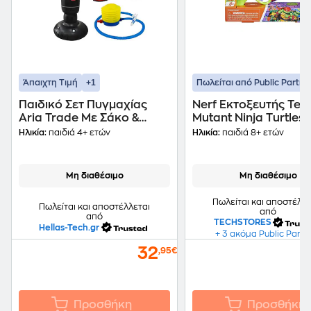
+1
Άπαιχτη Τιμή
Πωλείται από Public Partne
Παιδικό Σετ Πυγμαχίας
Nerf Εκτοξευτής Te
Aria Trade Με Σάκο &
Mutant Ninja Turtles:
Γάντια - 55x55x160 cm
Mutant Mayhem (F99
Ηλικία:
παιδιά 4+ ετών
Ηλικία:
παιδιά 8+ ετών
Μη διαθέσιμο
Μη διαθέσιμο
Πωλείται και αποστέλλε
Πωλείται και αποστέλλεται
από
από
TECHSTORES
Hellas-Tech.gr
+ 3 ακόμα Public Partn
32
,95€
Προσθήκη
Προσθήκη