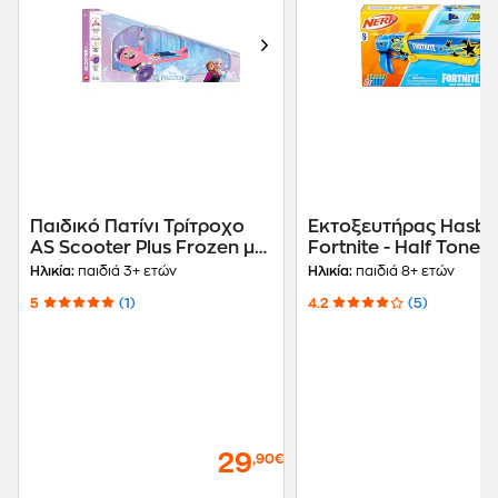
Παιδικό Πατίνι Τρίτροχο
Εκτοξευτήρας Hasbr
AS Scooter Plus Frozen με
Fortnite - Half Tone 
Φωτιζόμενες Ρόδες
(F8947)
Ηλικία:
παιδιά 3+ ετών
Ηλικία:
παιδιά 8+ ετών
5
(1)
4.2
(5)
29
,90€