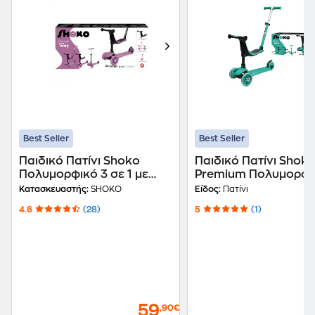
Best Seller
Best Seller
Παιδικό Πατίνι Shoko
Παιδικό Πατίνι Shok
Πολυμορφικό 3 σε 1 με
Premium Πολυμορφι
Λαβή Γονέα - Ροζ
σε 1 με Λαβή Γονέα
Κατασκευαστής:
SHOKO
Είδος:
Πατίνι
Tropical Mist
4.6
(28)
5
(1)
59
,90€