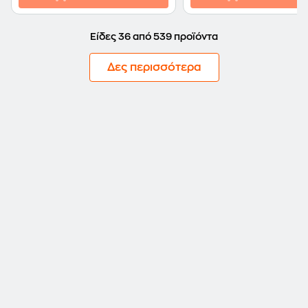
Είδες 36 από 539 προϊόντα
Δες περισσότερα