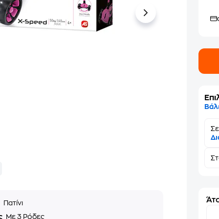
Επι
Βάλ
Σε
Δι
Σ
Άτο
ς
Πατίνι
ς
Με 3 Ρόδες