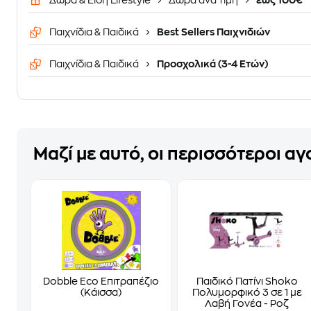
Δώρα & Είδη Lifestyle
Δώρα ανά τιμή
έως 100€
Παιχνίδια & Παιδικά
Best Sellers Παιχνιδιών
Παιχνίδια & Παιδικά
Προσχολικά (3-4 Ετών)
Μαζί με αυτό, οι περισσότεροι α
Dobble Eco Επιτραπέζιο
Παιδικό Πατίνι Shoko
(Κάισσα)
Πολυμορφικό 3 σε 1 με
Λαβή Γονέα - Ροζ