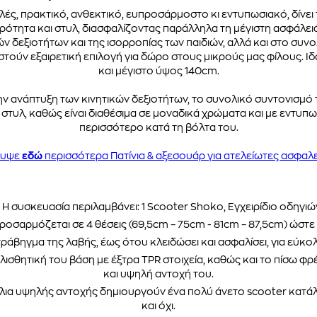
ές, πρακτικό, ανθεκτικό, ευπροσάρμοστο κι εντυπωσιακό, δίνει 
ρότητα και στυλ, διασφαλίζοντας παράλληλα τη μέγιστη ασφάλειά
ν δεξιοτήτων και της ισορροπίας των παιδιών, αλλά και στο συ
ούν εξαιρετική επιλογή για δώρο στους μικρούς μας φίλους. Ιδαν
και μέγιστο ύψος 140cm.
 ανάπτυξη των κινητικών δεξιοτήτων, το συνολικό συντονισμό τ
τυλ, καθώς είναι διαθέσιμα σε μοναδικά χρώματα και με εντυπω
περισσότερο κατά τη βόλτα του.
λυψε
εδώ
περισσότερα Πατίνια & αξεσουάρ για ατελείωτες ασφαλε
• Η συσκευασία περιλαμβάνει: 1 Scooter Shoko, Εγχειρίδιο οδηγιώ
σαρμόζεται σε 4 θέσεις (69,5cm – 75cm - 81cm – 87,5cm) ώστε ν
τράβηγμα της λαβής, έως ότου κλειδώσει και ασφαλίσει, για εύκ
ολισθητική του βάση με έξτρα TPR στοιχεία, καθώς και το πίσω φ
και υψηλή αντοχή του.
ούλια υψηλής αντοχής δημιουργούν ένα πολύ άνετο scooter κατάλ
και όχι.