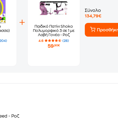
Σύνολο
134,79€
o
Παιδικό Πατίνι Shoko
Προσθήκ
άισσα)
Πολυμορφικό 3 σε 1 με
Λαβή Γονέα - Ροζ
204)
4.6
(28)
59
,90€
eed - Ροζ