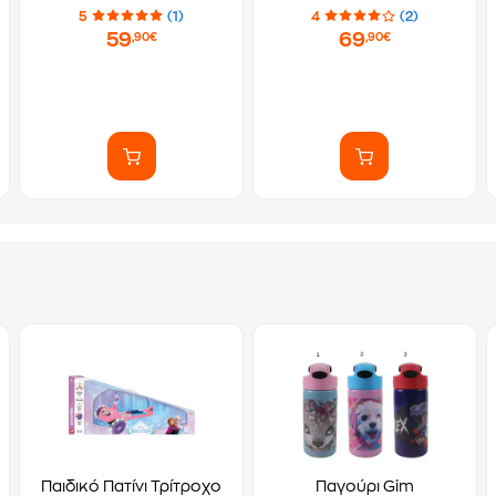
5
(1)
4
(2)
59
69
,90€
,90€
Παιδικό Πατίνι Τρίτροχο
Παγούρι Gim