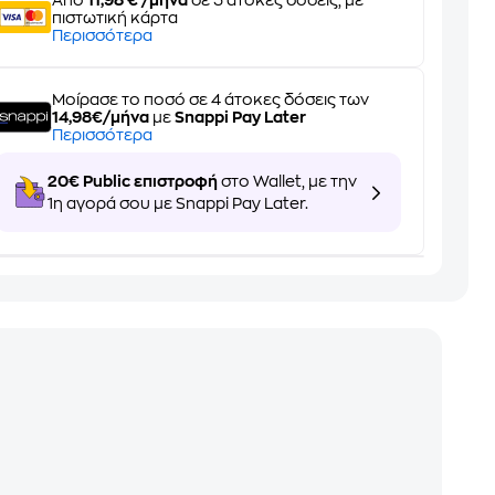
Από
11,98 € /μήνα
σε 5 άτοκες δόσεις, με
πιστωτική κάρτα
Περισσότερα
Μοίρασε το ποσό σε 4 άτοκες δόσεις των
14,98€/μήνα
με
Snappi Pay Later
Περισσότερα
20€ Public επιστροφή
στο Wallet, με την
1η αγορά σου με Snappi Pay Later.