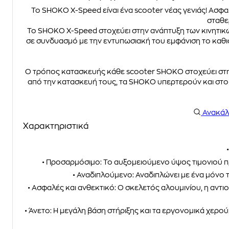
Το SHOKO X-Speed είναι ένα scooter νέας γενιάς! Ασφαλ
σταθε
Το SHOKO X-Speed στοχεύει στην ανάπτυξη των κινητικώ
σε συνδυασμό με την εντυπωσιακή του εμφάνιση το καθιστ
Ο τρόπος κατασκευής κάθε scooter SHOKO στοχεύει στην
από την κατασκευή τους, τα SHOKO υπερτερούν και στο σ
Ανακά
Χαρακτηριστικά
• Προσαρμόσιμο: Το αυξομειούμενο ύψος τιμονιού προ
• Αναδιπλούμενο: Αναδιπλώνει με ένα μόνο 
• Ασφαλές και ανθεκτικό: Ο σκελετός αλουμινίου, η αντι
• Άνετο: Η μεγάλη βάση στήριξης και τα εργονομικά χερ