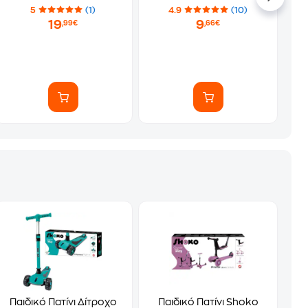
cm) - Ροζ με Σχέδιο
5
(1)
4.9
(10)
19
9
,99€
,66€
Παιδικό Πατίνι Δίτροχο
Παιδικό Πατίνι Shoko