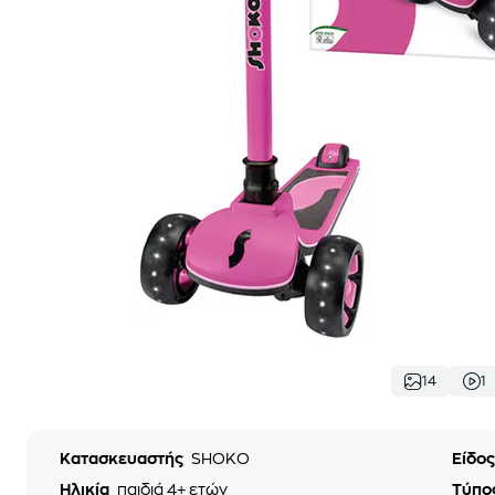
14
1
Κατασκευαστής
SHOKO
Είδο
Ηλικία
παιδιά 4+ ετών
Τύπο