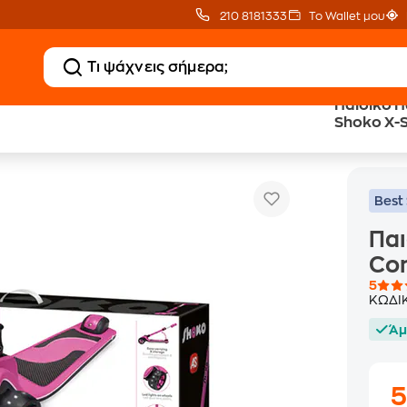
210 8181333
Το Wallet μου
Παιδικό Π
Shoko X-S
Παιδικό Πατίνι Τρίτρ
αιδικά Πατίνια & Αξεσουάρ
Παιδικά Πατίνια
Best 
Παι
Com
5
ΚΩΔΙ
Άμ