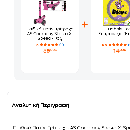
Παιδικό Πατίνι Τρίτροχο
Dobble Ec
AS Company Shoko X-
Επιτραπέζιο (Κ
Speed - Ροζ
5
(1)
4.8
(
59
14
,90€
,99€
Αναλυτική Περιγραφή
Παιδικό Πατίνι Τρίτροχο AS Company Shoko X-Sp