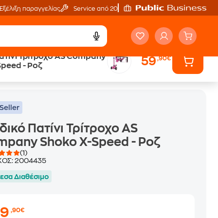
Εξέλιξη παραγγελίας
Service από 20'
ατίνι Τρίτροχο AS Company
59
,90€
peed - Ροζ
οχο AS Company Shoko X-Speed - Ροζ
Seller
δικό Πατίνι Τρίτροχο AS
pany Shoko X-Speed - Ροζ
(1)
ΚΟΣ:
2004435
εσα Διαθέσιμο
59
,90€