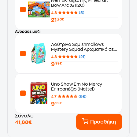
Nerf Εκτοξευτής Minecraft
Bow Arc (G1120)
4.8
(5)
21
,90€
Αγόρασε μαζί
Λούτρινο Squishmallows
Mystery Squad Αρωματικό σε
Σακουλάκι Έκπληξη σε 6 Σχέδια
4.8
(21)
(13cm) - Τυχαία Επιλογή
9
Σχεδίου
,99€
Uno Show Em No Mercy
Επιτραπέζιο (Mattel)
4.7
(98)
9
,99€
Σύνολο
Προσθήκη
41,88€