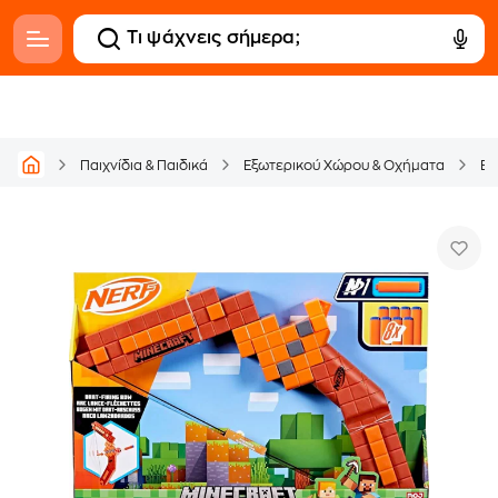
Παιχνίδια & Παιδικά
Εξωτερικού Χώρου & Οχήματα
Εκ