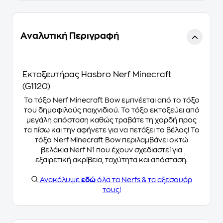
Αναλυτική Περιγραφή
Εκτοξευτήρας Hasbro Nerf Minecraft
(G1120)
Το τόξο Nerf Minecraft Bow εμπνέεται από το τόξο
του δημοφιλούς παιχνιδιού. Το τόξο εκτοξεύει από
μεγάλη απόσταση καθώς τραβάτε τη χορδή προς
τα πίσω και την αφήνετε για να πετάξει το βέλος! Το
τόξο Nerf Minecraft Bow περιλαμβάνει οκτώ
βελάκια Nerf N1 που έχουν σχεδιαστεί για
εξαιρετική ακρίβεια, ταχύτητα και απόσταση.
Ανακάλυψε
εδώ
όλα τα Nerfs & τα αξεσουάρ
τους!