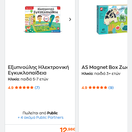
Εξυπνούλης Ηλεκτρονική
AS Magnet Box Ζωάκ
Εγκυκλοπαίδεια
Ηλικία:
παιδιά 3+ ετών
Ηλικία:
παιδιά 5-7 ετών
4.9
(7)
4.9
(9)
Πωλείται από
Public
+ 4 ακόμα Public Partners
12
,98€