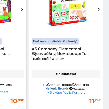
Πωλείται από Public Partner
ni
AS Company Clementoni
 και
Εξυπνούλης Μοντεσσόρι Τα
Μαθηματικά Clementoni
Ηλικία:
παιδιά 3+ ετών
Μη διαθέσιμο
Πωλείται και αποστέλλεται από
εται από
Hellenic Brands
rtners
+ 3 ακόμα Public Partners
10
11
,99€
,29€