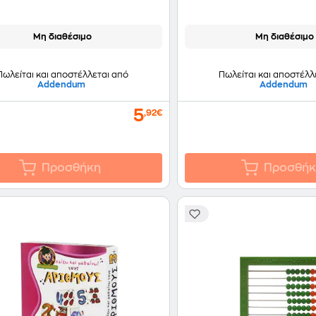
Μη διαθέσιμο
Μη διαθέσιμο
Πωλείται και αποστέλλεται από
Πωλείται και αποστέλλ
Addendum
Addendum
5
,92€
Προσθήκη
Προσθήκ