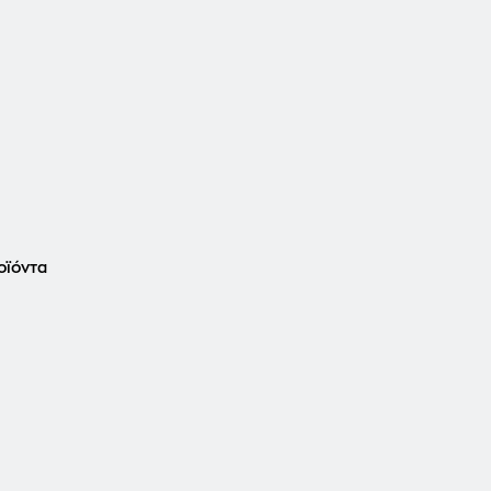
οϊόντα