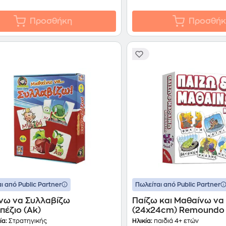
Προσθήκη
Προσθήκ
ι από Public Partner
Πωλείται από Public Partner
νω να Συλλαβίζω
Παίζω και Μαθαίνω να
πέζιο (Ak)
(24x24cm) Remoundo 
ία:
Στρατηγικής
Ηλικία:
παιδιά 4+ ετών