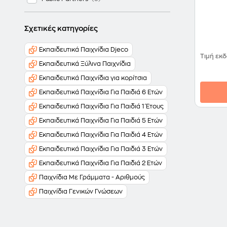
Σχετικές κατηγορίες
Εκπαιδευτικά Παιχνίδια Djeco
Τιμή εκ
Εκπαιδευτικά Ξύλινα Παιχνίδια
Εκπαιδευτικά Παιχνίδια για κορίτσια
Εκπαιδευτικά Παιχνίδια Για Παιδιά 6 Ετών
Εκπαιδευτικά Παιχνίδια Για Παιδιά 1 Έτους
Εκπαιδευτικά Παιχνίδια Για Παιδιά 5 Ετών
Εκπαιδευτικά Παιχνίδια Για Παιδιά 4 Ετών
Εκπαιδευτικά Παιχνίδια Για Παιδιά 3 Ετών
Εκπαιδευτικά Παιχνίδια Για Παιδιά 2 Ετών
Παιχνίδια Με Γράμματα - Αριθμούς
Παιχνίδια Γενικών Γνώσεων