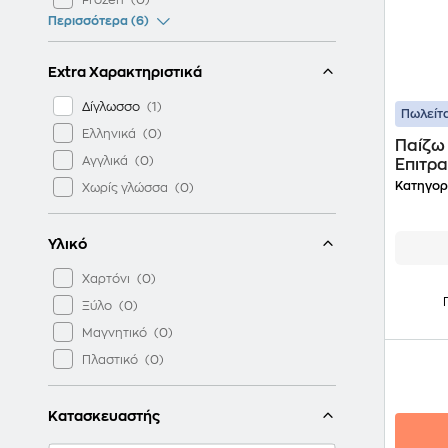
Περισσότερα (6)
Extra Χαρακτηριστικά
Δίγλωσσο
Πωλείτα
Ελληνικά
Παίζω
Αγγλικά
Επιτρα
Κατηγορ
Χωρίς γλώσσα
Υλικό
Χαρτόνι
Ξύλο
Μαγνητικό
Πλαστικό
Κατασκευαστής