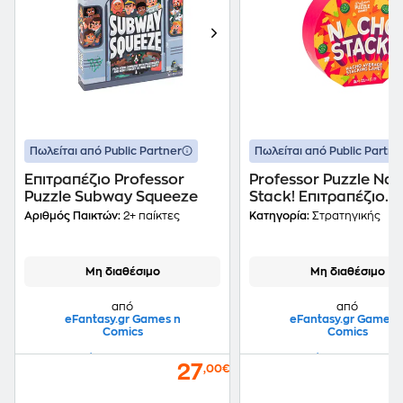
Πωλείται από Public Partner
Πωλείται από Public Partne
Επιτραπέζιο Professor
Professor Puzzle Na
Puzzle Subway Squeeze
Stack! Επιτραπέζιο
(Μαθηματική Βιβλιοθ
Αριθμός Παικτών:
2+ παίκτες
Κατηγορία:
Στρατηγικής
Μη διαθέσιμο
Μη διαθέσιμο
Πωλείται και αποστέλλεται
Πωλείται και αποστέλλε
από
από
eFantasy.gr Games n
eFantasy.gr Games 
Comics
Comics
+ 3 ακόμα Public Partners
+ 1 ακόμα Public Part
27
,00€