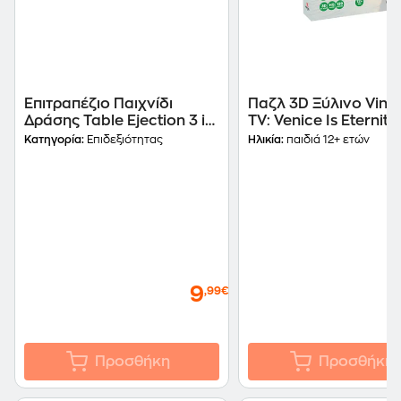
Επιτραπέζιο Παιχνίδι
Παζλ 3D Ξύλινο Vint
Δράσης Table Ejection 3 in
TV: Venice Is Eternity 
1
Κατηγορία:
Επιδεξιότητας
Ηλικία:
παιδιά 12+ ετών
9
,99€
Προσθήκη
Προσθήκη