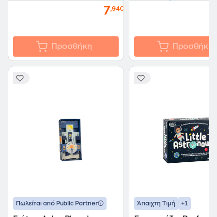
+ 2 ακόμα Public Partn
7
,94€
Προσθήκη
Προσθήκη
+1
Πωλείται από Public Partner
Άπαιχτη Τιμή