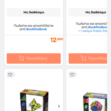
Μη διαθέσιμο
Μη διαθέσιμο
Πωλείται και αποστέλλε
Πωλείται και αποστέλλεται
από
BooktheBook
από
BooktheBook
+ 1 ακόμα Public Part
12
,98€
Προσθήκη
Προσθήκη