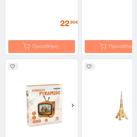
22
,90€
Προσθήκη
Προσθήκη