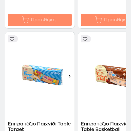
Προσθήκη
Προσθήκη
Επιτραπέζιο Παιχνίδι Table
Επιτραπέζιο Παιχνίδι 
Target
Table Basketball