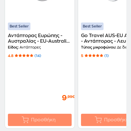
Best Seller
Best Seller
Αντάπτορας Ευρώπης -
Go Travel AUS-EU A
Αυστραλίας - EU-Australia
- Αντάπτορας - Λευ
Adaptor Go Travel Λευκό
Είδος:
Αντάπτορες
Τύπος μικροφώνου:
Δε διαθ
4.8
(14)
5
(1)
9
,99€
Προσθήκη
Προσθήκη