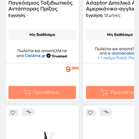
Παγκόσμιος Ταξιδιωτικός
Adaptor Διπολικό Α
Αντάπτορας Πρίζας
Αμερικάνικο-αγγλικό
Ευρωπαϊκό 41-13619
Εγγύηση:
-
Εγγύηση:
12 μήνες
Μη διαθέσιμο
Μη διαθέσιμο
Πωλείται και αποστέλλε
Πωλείται και αποστέλλεται
από
e-damianakis.gr
από
Ciel4me.gr
+ 1 ακόμα Public Part
9
,99€
Προσθήκη
Προσθήκη