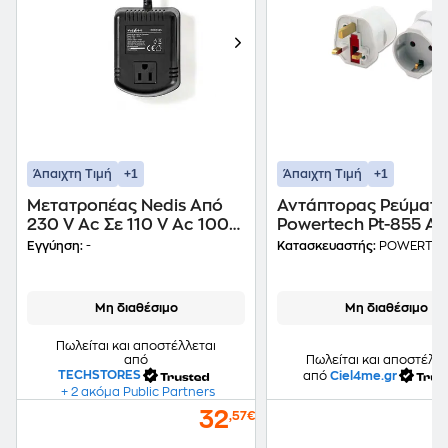
+1
+1
Άπαιχτη Τιμή
Άπαιχτη Τιμή
Μετατροπέας Nedis Από
Αντάπτορας Ρεύματ
230 V Ac Σε 110 V Ac 100
Powertech Pt-855 Απ
Va
Σε German Type, 13a
Εγγύηση:
-
Κατασκευαστής:
POWERTE
Μη διαθέσιμο
Μη διαθέσιμο
Πωλείται και αποστέλλεται
από
Πωλείται και αποστέλλε
TECHSTORES
από
Ciel4me.gr
+ 2 ακόμα Public Partners
32
,57€