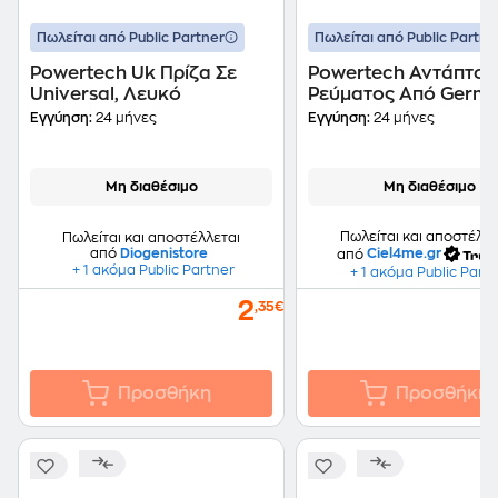
Πωλείται από Public Partner
Πωλείται από Public Partne
Powertech Uk Πρίζα Σε
Powertech Αντάπτορ
Universal, Λευκό
Ρεύματος Από Germ
Type Σε Universal, C
Εγγύηση:
24 μήνες
Εγγύηση:
24 μήνες
Μη διαθέσιμο
Μη διαθέσιμο
Πωλείται και αποστέλλε
Πωλείται και αποστέλλεται
από
Diogenistore
από
Ciel4me.gr
+ 1 ακόμα Public Partner
+ 1 ακόμα Public Part
2
,35€
Προσθήκη
Προσθήκη