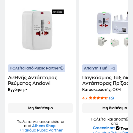
+1
Πωλείται από Public Partner
Άπαιχτη Τιμή
Διεθνής Αντάπτορας
Παγκόσμιος Ταξιδιωτ
Ρεύματος Andowl
Αντάπτορας Πρίζας 
Θύρες Usb - Universa
Εγγύηση:
-
Κατασκευαστής:
OEM
Travel Adaptor
4.7
(3)
Μη διαθέσιμο
Μη διαθέσιμο
Πωλείται και αποστέλλε
Πωλείται και αποστέλλεται
από
από
Athens Shop
GreeceMart
+ 1 ακόμα Public Partner
+ 2 ακόμα Public Partn