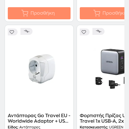
Προσθήκη
Προσθήκη
Αντάπτορας Go Travel EU -
Φορτιστής Πρίζας U
Worldwide Adaptor + USB
Travel 1x USB-Α, 2x 
- Αξεσουάρ ταξιδίου
65W - Grey
Είδος:
Αντάπτορες
Κατασκευαστής:
UGREEN