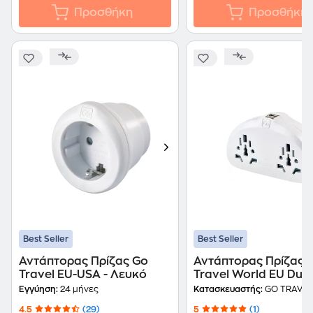
Προσθήκη
Προσθήκη
Best Seller
Best Seller
Αντάπτορας Πρίζας Go
Αντάπτορας Πρίζας 
Travel EU-USA - Λευκό
Travel World EU Duo
USB - Λευκό
Εγγύηση:
24 μήνες
Κατασκευαστής:
GO TRAVEL
4.5
(29)
5
(1)