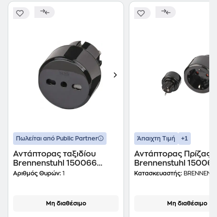
+1
Πωλείται από Public Partner
Άπαιχτη Τιμή
Αντάπτορας ταξιδίου
Αντάπτορας Πρίζας
Brennenstuhl 150066
Brennenstuhl 15006
Ιταλικό σε Ελληνικό φις
Ελλάδα σε Κίνα
Αριθμός Θυρών:
1
Κατασκευαστής:
BRENNENS
Μη διαθέσιμο
Μη διαθέσιμο