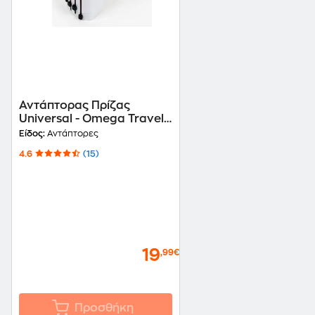
Αντάπτορας Πρίζας
Universal - Omega Travel
Adaptor 4 in 1 OTRA2
Είδος:
Αντάπτορες
Λευκό
4.6
(15)
19
,99€
Προσθήκη