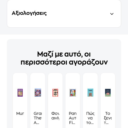
Αξιολογήσεις
Μαζί με αυτό, οι
περισσότεροι αγοράζουν
Murdoku
Grand
Φονικά
Panini
Πώς
Το
Theft
αινίγματα
Αυτοκόλλητα
να
ξενοδοχείο
Auto
Fifa
τους
των
VI
World
λες
συναισθημ