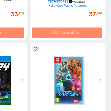
TECHSTORES
+ 2 ακόμα Public Partners
33
37
,23€
,32€
η
Προσθήκη