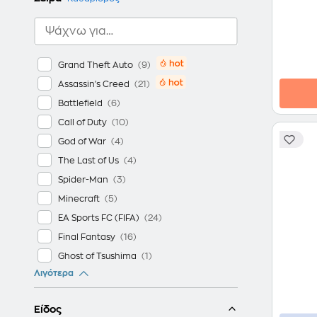
Grand Theft Auto
Assassin's Creed
Battlefield
Call of Duty
God of War
The Last of Us
Spider-Man
Minecraft
EA Sports FC (FIFA)
Final Fantasy
Ghost of Tsushima
Λιγότερα
Resident Evil
Tomb Raider
Είδος
The Legend of Zelda