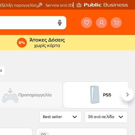
Εξέλιξη παραγγελίας
Service από 20'
Άτοκες Δόσεις
χωρίς κάρτα
τα
Προπαραγγελία
PS5
Best seller
36 ανά σελίδα