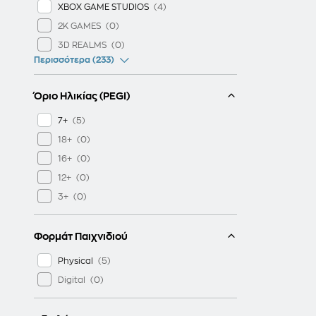
XBOX GAME STUDIOS
2K GAMES
3D REALMS
Περισσότερα (233)
Όριο Ηλικίας (PEGI)
7+
18+
16+
12+
3+
Φορμάτ Παιχνιδιού
Physical
Digital