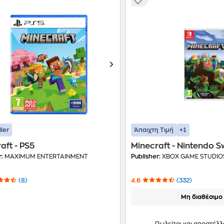
+1
ller
Άπαιχτη Τιμή
aft - PS5
Minecraft - Nintendo S
r:
MAXIMUM ENTERTAINMENT
Publisher:
XBOX GAME STUDIO
(8)
4.6
(332)
Μη διαθέσιμο
Πωλείται και αποστέλλ