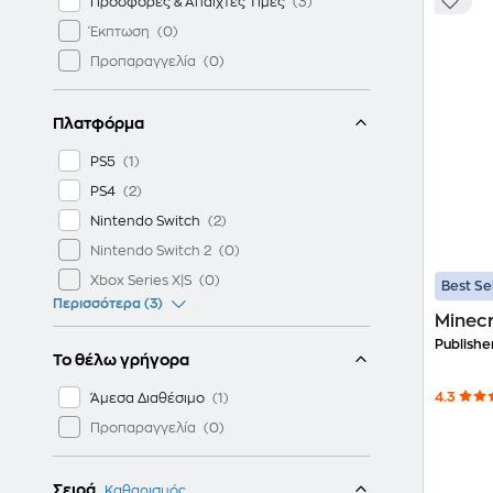
Προσφορές & Άπαιχτες Τιμές
Έκπτωση
Προπαραγγελία
Πλατφόρμα
PS5
PS4
Nintendo Switch
Nintendo Switch 2
Xbox Series X|S
Best Se
Περισσότερα (3)
Minecr
Publishe
Το θέλω γρήγορα
4.3
Άμεσα Διαθέσιμο
Προπαραγγελία
Σειρά
Καθαρισμός