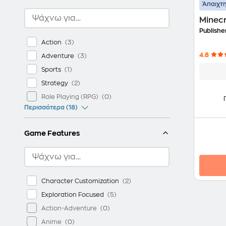
Άπαιχτη
Super Mario
Minecr
Pokemon
Publishe
Star Wars
Action
Animal Crossing
4.8
Adventure
Halo
Sports
Forza
Strategy
Uncharted
Role Playing (RPG)
Diablo
Περισσότερα (18)
Need for Speed
Game Features
Street Fighter
Crash Bandicoot
LEGO
Sonic the Hedgehog
Character Customization
Red Dead Redemption
Exploration Focused
The Witcher
Action-Adventure
F1
Anime