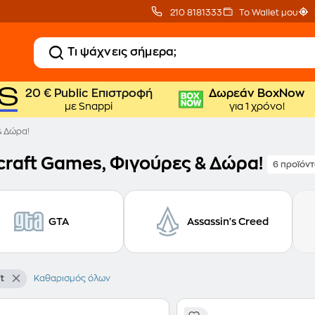
210 8181333
Το Wallet μου
20 € Public Επιστροφή
Δωρεάν BoxNow
με Snappi
για 1 χρόνο!
& Δώρα!
craft Games, Φιγούρες & Δώρα!
6 προϊόν
GTA
Assassin's Creed
t
Καθαρισμός όλων