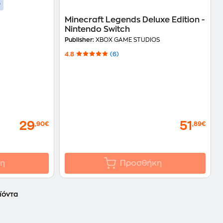
Minecraft Legends Deluxe Edition -
Nintendo Switch
Publisher:
XBOX GAME STUDIOS
4.8
(6)
29
51
,90€
,89€
η
Προσθήκη
ϊόντα