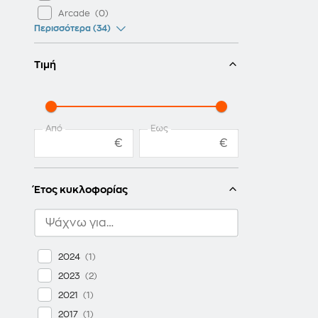
Kirby
Arcade
Octopath Traveler
Περισσότερα (34)
Total War
The Sims
Τιμή
Monster Hunter
Fallout
Just Dance
Από
Έως
€
€
Έτος κυκλοφορίας
2024
2023
2021
2017