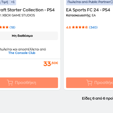
+1
 Τιμή
Πωλείται από Public Partner
aft Starter Collection - PS4
EA Sports FC 24 - PS4
r:
XBOX GAME STUDIOS
Κατασκευαστής:
EA
(18)
4.6
(340)
Μη διαθέσιμο
Πωλείται και αποστέλλεται από
The Console Club
33
,50€
Προσθήκη
Προσθήκ
Είδες 6 από 6 προ