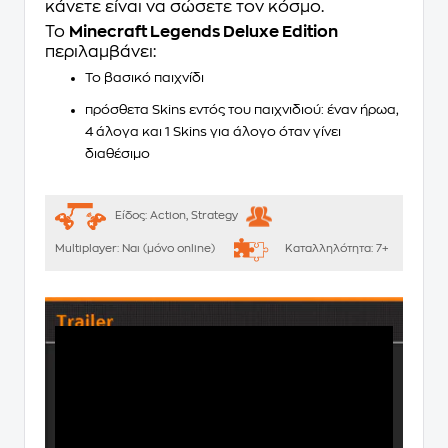
κάνετε είναι να σώσετε τον κόσμο.
Το
Minecraft Legends Deluxe Edition
περιλαμβάνει:
Το βασικό παιχνίδι
πρόσθετα Skins εντός του παιχνιδιού: έναν ήρωα,
4 άλογα και 1 Skins για άλογο όταν γίνει
διαθέσιμο
Είδος:
Action, Strategy
Multiplayer:
Ναι (μόνο online)
Καταλληλότητα:
7+