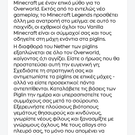
Minecraft με έναν επικό μύθο για το
Overworld. Εκτός από το εντελώς νέο
gameplay, το Minecraft Legends προσθέτει
άλλη μια ανατροπή στο μείγμα: σε αυτό το
παιχνίδι, οι εχθρικοί όχλοι του Vanilla
Minecraft είναι οι σύμμαχοί σας και τους
οδηγείτε στη μάχη ενάντια στα piglins.
Η διαφθορά του Nether των piglins
εξαπλώνεται σε όλο τον Overworld,
καίγοντας ό,τι αγγίζει. Είστε ο ήρωας που θα
προστατεύσει αυτή την ευγενική γη;
Σχεδιάστε τη στρατηγική σας και
αντιμετωπίστε τα piglins σε επικές μάχες -
αλλά να είστε προσεκτικοί: πάντα
αντεπιτίθενται. Καταλάβετε τις βάσεις των
Piglin την ημέρα και υπερασπιστείτε τους
συμμάχους σας μετά το σούρουπο.
Εξερευνήστε πλούσιους βιότοπους
γεμάτους θησαυρούς και κινδύνους,
γνωρίστε νέους φίλους και ξανασμίξτε με
γνώριμους όχλους. Με τους allays στο
πλευρό σας, το μόνο που απομένει να