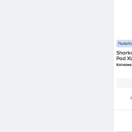
Πωλείτα
Shark
Pad X
Κατασκε