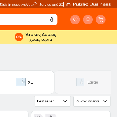
Εξέλιξη παραγγελίας
Service από 20'
Άτοκες Δόσεις
χωρίς κάρτα
XL
Large
Best seller
36 ανά σελίδα