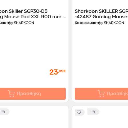
on Skiller SGP30-D5
Sharkoon SKILLER SGP
g Mouse Pad XXL 900 mm -
-42487 Gaming Mouse
χρωμο
1000 mm - Με σχέδιο
υαστής:
SHARKOON
Κατασκευαστής:
SHARKOON
23
,89€
Προσθήκη
Προσθήκ