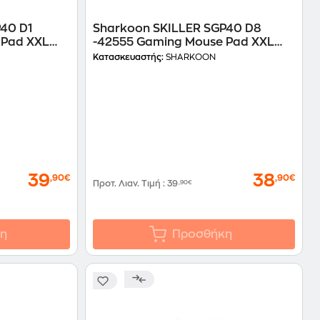
40 D1
Sharkoon SKILLER SGP40 D8
 Pad XXL
-42555 Gaming Mouse Pad XXL
1000 mm - Με σχέδιο
Κατασκευαστής:
SHARKOON
39
38
,90€
,90€
Προτ. Λιαν. Τιμή
:
39
,90€
η
Προσθήκη