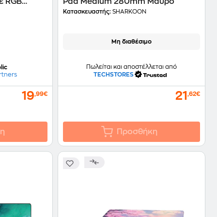
ε RGB
Pad Medium 280mm Μαύρο
Κατασκευαστής:
SHARKOON
Μη διαθέσιμο
Πωλείται και αποστέλλεται από
lic
TECHSTORES
rtners
19
21
,99€
,62€
η
Προσθήκη