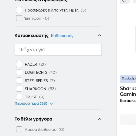
Προσφορές & Άπαιχτες Τιμές
Έκπτωση
Κατασκευαστής
Καθαρισμός
RAZER
LOGITECH G
Πωλείτα
STEELSERIES
Sharko
SHARKOON
Gamin
TRUST
Πολύ
Κατασκε
Περισσότερα (38)
Το θέλω γρήγορα
Άμεσα Διαθέσιμο