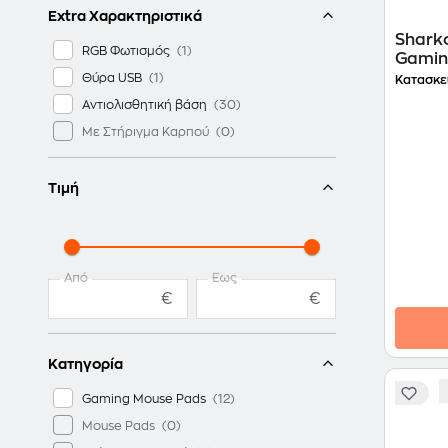
Extra Χαρακτηριστικά
Sharko
RGB Φωτισμός
Gamin
Πολύ
Θύρα USB
Κατασκε
Αντιολισθητική βάση
Με Στήριγμα Καρπού
Τιμή
Από
Έως
€
€
Κατηγορία
Gaming Mouse Pads
Mouse Pads