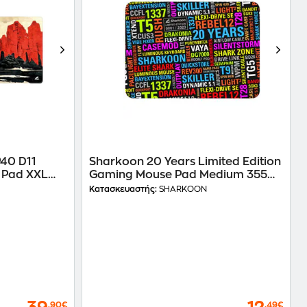
40 D11
Sharkoon 20 Years Limited Edition
 Pad XXL
Gaming Mouse Pad Medium 355
mm - Πολύχρωμο
Κατασκευαστής:
SHARKOON
,90€
,49€