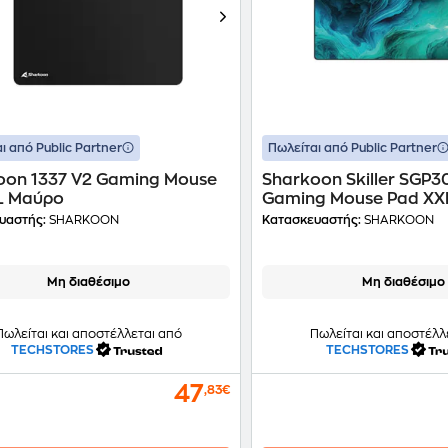
ι από Public Partner
Πωλείται από Public Partner
oon 1337 V2 Gaming Mouse
Sharkoon Skiller SGP3
L Μαύρο
Gaming Mouse Pad XX
Πολύχρωμο
υαστής:
SHARKOON
Κατασκευαστής:
SHARKOON
Μη διαθέσιμο
Μη διαθέσιμο
Πωλείται και αποστέλλεται από
Πωλείται και αποστέλλ
TECHSTORES
TECHSTORES
47
,83€