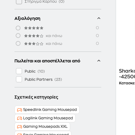
Στήριγμα Καρπού
Αξιολόγηση
0
0
και πάνω
0
και πάνω
Πωλείται και αποστέλλεται από
Shark
Public
-4250
Public Partners
1000 
Κατασκε
Σχετικές κατηγορίες
Speedlink Gaming Mousepad
Logilink Gaming Mousepad
Gaming Mousepads XXL