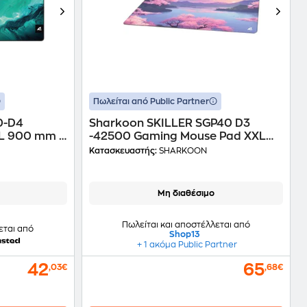
Πωλείται από Public Partner
0-D4
Sharkoon SKILLER SGP40 D3
L 900 mm -
-42500 Gaming Mouse Pad XXL
1000 mm - Με σχέδιο
Κατασκευαστής:
SHARKOON
Μη διαθέσιμο
Πωλείται και αποστέλλεται από
εται από
Shop13
+ 1 ακόμα Public Partner
42
65
,03€
,68€