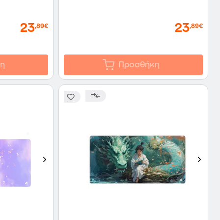
23
23
,89€
,89€
η
Προσθήκη