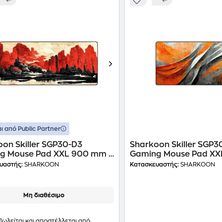
ι από Public Partner
on Skiller SGP30-D3
Sharkoon Skiller SGP3
g Mouse Pad XXL 900 mm -
Gaming Mouse Pad XX
χρωμο
Πολύχρωμο
υαστής:
SHARKOON
Κατασκευαστής:
SHARKOON
Μη διαθέσιμο
Πωλείται και αποστέλλεται από