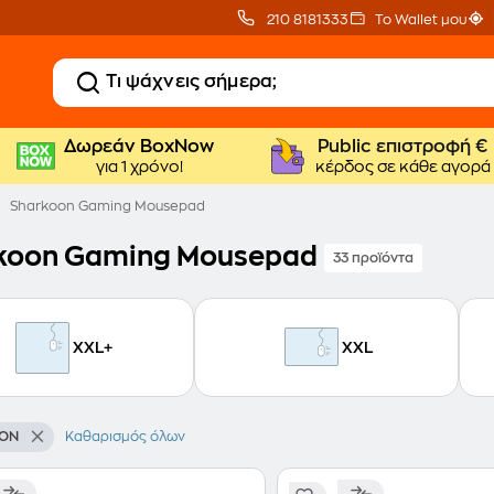
210 8181333
Το Wallet μου
Δωρεάν BoxNow
Public επιστροφή €
για 1 χρόνο!
κέρδος σε κάθε αγορά
Sharkoon Gaming Mousepad
koon Gaming Mousepad
33 προϊόντα
XXL+
XXL
ON
Καθαρισμός όλων