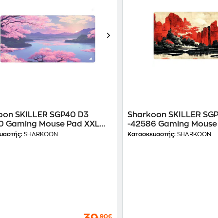
oon SKILLER SGP40 D3
Sharkoon SKILLER SGP
0 Gaming Mouse Pad XXL
-42586 Gaming Mouse
mm - Με σχέδιο
1000 mm - Με σχέδιο
υαστής:
SHARKOON
Κατασκευαστής:
SHARKOON
,90€