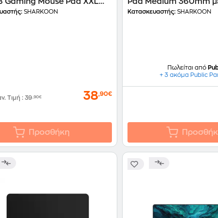
8 Gaming Mouse Pad XXL
Pad Medium 360mm μ
mm - Με σχέδιο
Φωτισμό - Μαύρο
υαστής:
SHARKOON
Κατασκευαστής:
SHARKOON
Πωλείται από
Pub
+ 3 ακόμα Public Pa
38
,90€
αν. Τιμή
:
39
,90€
Προσθήκη
Προσθήκ