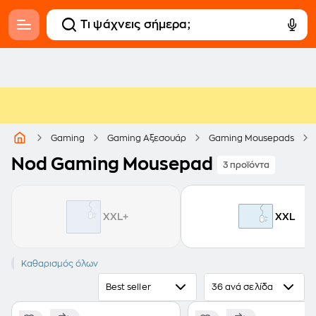
Gaming
Gaming Αξεσουάρ
Gaming Mousepads
Nod Gaming Mousepad
3 προϊόντα
XXL+
XXL
NOD
Καθαρισμός όλων
Best seller
36 ανά σελίδα