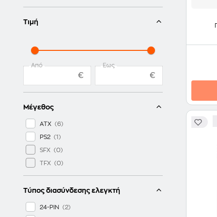
Τιμή
Από
Έως
€
€
Μέγεθος
ATX
PS2
SFX
TFX
Τύπος διασύνδεσης ελεγκτή
24-PIN