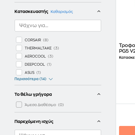
Κατασκευαστής
Καθαρισμός
CORSAIR
Τροφο
THERMALTAKE
PG5 V
AEROCOOL
Modul
Κατασκε
DEEPCOOL
ASUS
Περισσότερα (14)
Το θέλω γρήγορα
Άμεσα Διαθέσιμο
Παρεχόμενη ισχύς