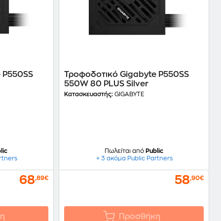
e P550SS
Τροφοδοτικό Gigabyte P550SS
550W 80 PLUS Silver
Κατασκευαστής:
GIGABYTE
lic
Πωλείται από
Public
rtners
+ 3 ακόμα Public Partners
68
58
,89€
,90€
η
Προσθήκη