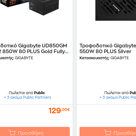
δοτικό Gigabyte UD850GM
Τροφοδοτικό Gigabyt
2 850W 80 PLUS Gold Fully
550W 80 PLUS Silver
ar
υαστής:
GIGABYTE
Κατασκευαστής:
GIGABYTE
Πωλείται από
Public
Πωλείται από
Pub
+ 3 ακόμα Public Partners
+ 3 ακόμα Public Pa
129
,00€
Προσθήκη
Προσθήκ