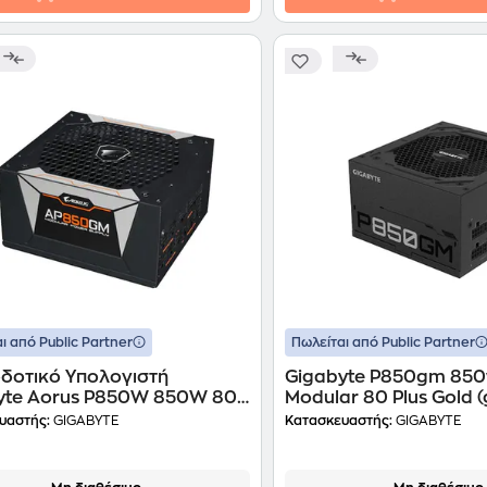
ι από Public Partner
Πωλείται από Public Partner
δοτικό Υπολογιστή
Gigabyte P850gm 850w
yte Aorus P850W 850W 80+
Modular 80 Plus Gold (
- Μαύρο
p850gm) (giggp-p85
υαστής:
GIGABYTE
Κατασκευαστής:
GIGABYTE