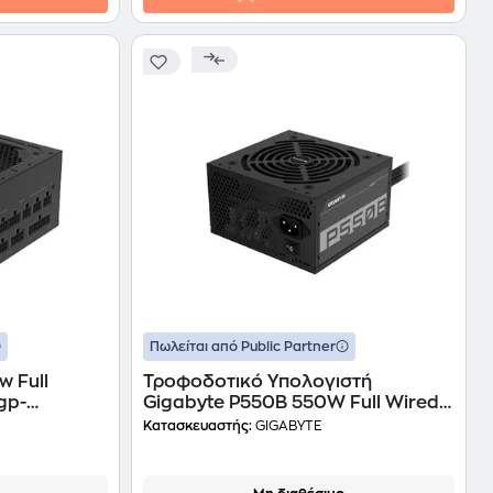
Πωλείται από Public Partner
 Full
Τροφοδοτικό Υπολογιστή
gp-
Gigabyte P550B 550W Full Wired
0gm)
80+ Bronze - Μαύρο
Κατασκευαστής:
GIGABYTE