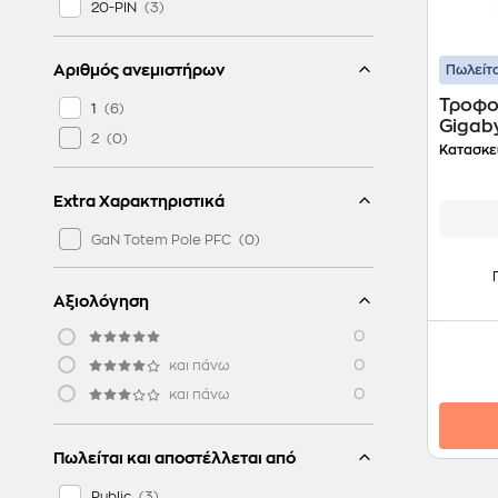
20-PIN
Αριθμός ανεμιστήρων
Πωλείτα
Τροφο
1
Gigab
2
80+ G
Κατασκε
Extra Χαρακτηριστικά
GaN Totem Pole PFC
Αξιολόγηση
0
0
και πάνω
0
και πάνω
Πωλείται και αποστέλλεται από
Public