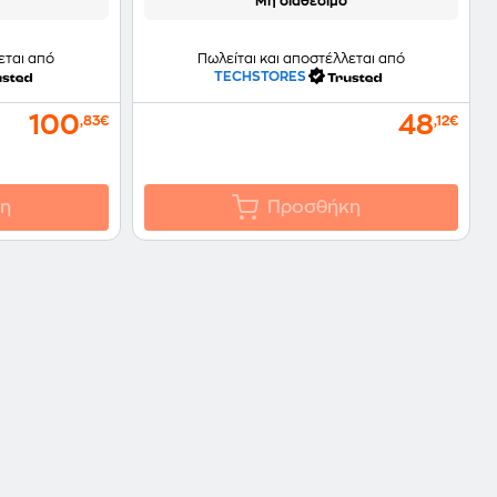
Μη διαθέσιμο
εται από
Πωλείται και αποστέλλεται από
TECHSTORES
100
48
,83€
,12€
η
Προσθήκη