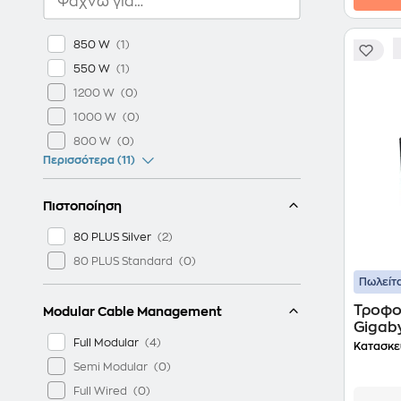
850 W
550 W
1200 W
1000 W
800 W
Περισσότερα (11)
Πιστοποίηση
80 PLUS Silver
80 PLUS Standard
Πωλείτα
Τροφο
Modular Cable Management
Gigab
Full Modular
Gold 
Κατασκε
Semi Modular
Full Wired