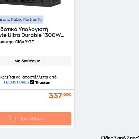
ι από Public Partner
δοτικό Υπολογιστή
yte Ultra Durable 1300W
old - Μαύρο
υαστής:
GIGABYTE
Μη διαθέσιμο
Πωλείται και αποστέλλεται από
TECHSTORES
337
,00€
Προσθήκη
Είδες 7 από 7 προ