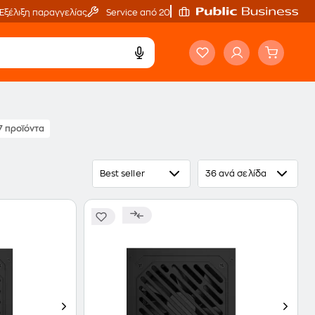
Εξέλιξη παραγγελίας
Service από 20'
7 προϊόντα
Best seller
36 ανά σελίδα