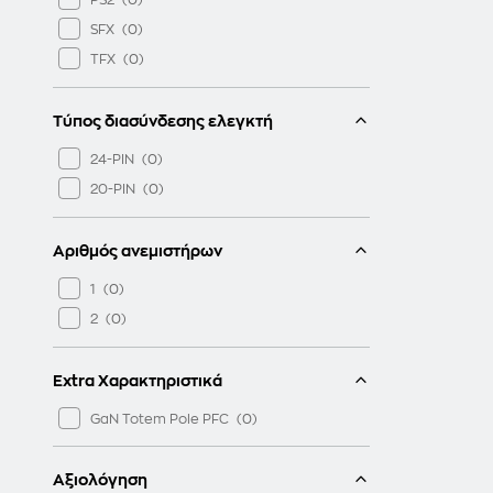
SFX
TFX
Τύπος διασύνδεσης ελεγκτή
24-PIN
20-PIN
Αριθμός ανεμιστήρων
1
2
Extra Χαρακτηριστικά
GaN Totem Pole PFC
Αξιολόγηση