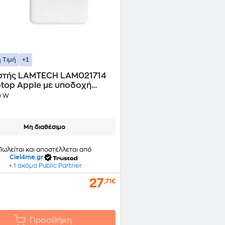
+1
 Τιμή
στής LAMTECH LAM021714
ptop Apple με υποδοχή
fe 2 - 60 W
 W
Μη διαθέσιμο
Πωλείται και αποστέλλεται από
Ciel4me.gr
+ 1 ακόμα Public Partner
27
,71€
Προσθήκη