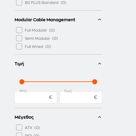
80 PLUS Standard
Modular Cable Management
Full Modular
Semi Modular
Full Wired
Τιμή
Από
Έως
€
€
Μέγεθος
ATX
PS2