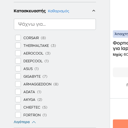
Κατασκευαστής
Καθαρισμός
Άπαιχτη
CORSAIR
Φορτι
THERMALTAKE
για la
AEROCOOL
MagSa
Ισχύς:
60
DEEPCOOL
ASUS
GIGABYTE
ARMAGGEDDON
ADATA
AKYGA
CHIEFTEC
FORTRON
Λιγότερα
IBOX