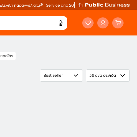
Εξέλιξη παραγγελίας
Service από 20'
 προϊόν
Best seller
36 ανά σελίδα