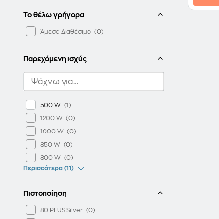
INTER-TECH
Το θέλω γρήγορα
LAMTECH
NOD
Άμεσα Διαθέσιμο
POWERTECH
SEASONIC
Παρεχόμενη ισχύς
SUPER CASE
WHITE SHARK
500 W
1200 W
1000 W
850 W
800 W
Περισσότερα (11)
Πιστοποίηση
80 PLUS Silver