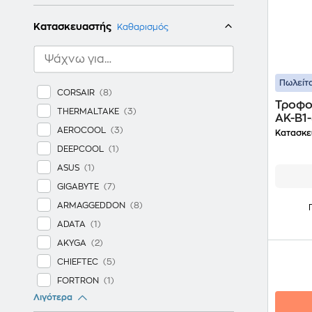
Κατασκευαστής
Καθαρισμός
Πωλείτα
CORSAIR
Τροφο
THERMALTAKE
AK-B1
AEROCOOL
Κατασκε
DEEPCOOL
ASUS
GIGABYTE
ARMAGGEDDON
ADATA
AKYGA
CHIEFTEC
FORTRON
Λιγότερα
IBOX