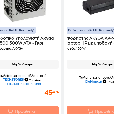
ι από Public Partner
Πωλείται από Public Partner
δοτικό Υπολογιστή Akyga
Φορτιστής AKYGA AK-N
-500 500W ATX - Γκρι
laptop HP με υποδοχή
- 120 W
υαστής:
AKYGA
Ισχύς:
120 W
Μη διαθέσιμο
Μη διαθέσιμο
Πωλείται και αποστέλλεται από
Πωλείται και αποστέλλ
TECHSTORES
Ciel4me.gr
+ 1 ακόμα Public Partner
45
,01€
Προσθήκη
Προσθήκ