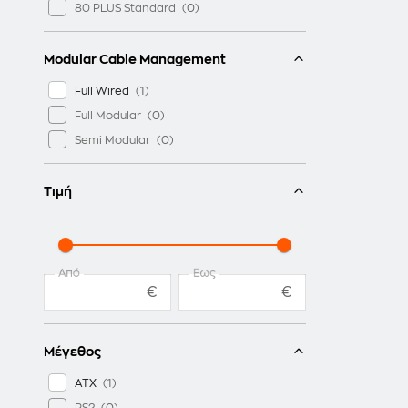
80 PLUS Standard
Modular Cable Management
Full Wired
Full Modular
Semi Modular
Τιμή
Από
Έως
€
€
Μέγεθος
ATX
PS2