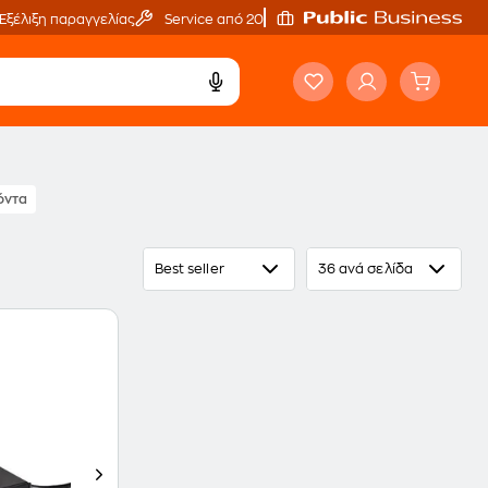
Εξέλιξη παραγγελίας
Service από 20'
όντα
Best seller
36 ανά σελίδα