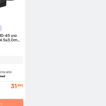
D-45 για
 4.5x3.0mm
εται από
31
,95€
η