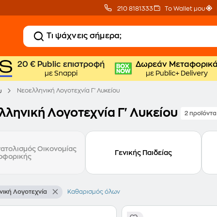
210 8181333
Το Wallet μου
20 € Public επιστροφή
Δωρεάν Μεταφορικ
με Snappi
με Public+ Delivery
Νεοελληνική Λογοτεχνία Γ' Λυκείου
υ
λληνική Λογοτεχνία Γ' Λυκείου
2 προϊόντα
ατολισμός Οικονομίας
Γενικής Παιδείας
οφορικής
νική Λογοτεχνία
Καθαρισμός όλων