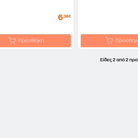
6
,36€
Προσθήκη
Προσθήκ
Είδες 2 από 2 προ