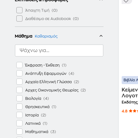
Άπαιχτη Τιμή
Διαθέσιμο σε Audiobook
Μάθημα
Καθαρισμός
Έκφραση - Έκθεση
Ανάπτυξη Εφαρμογών
Βιβλία 
Αρχαία Ελληνική Γλώσσα
Κείμε
Αρχες Οικονομικής Θεωρίας
Λογοτε
Βιολογία
Λυκείο
Εκδότης
Θρησκευτικά
0083
4.8
Ιστορία
Λατινικά
Μαθηματικά