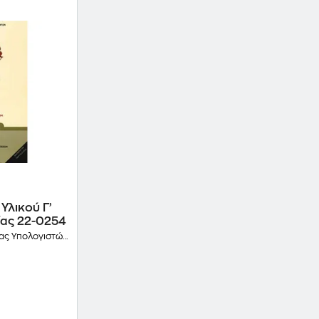
Υλικού Γ’
ίας 22-0254
 και Εκδόσεων Διόφαντος