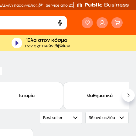
Εξέλιξη παραγγελίας
Service από 20'
ά
Έλα στον κόσμο
των ηχητικών βιβλίων
Ιστορία
Μαθηματικά
Best seller
36 ανά σελίδα