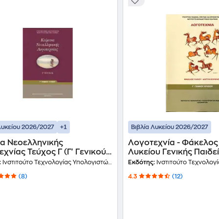
+1
Λυκείου 2026/2027
Βιβλία Λυκείου 2026/2027
να Νεοελληνικής
Λογοτεχνία - Φάκελος 
χνίας Τεύχος Γ (Γ' Γενικού
Λυκείου Γενικής Παιδε
υ - Γενικής Παιδείας) 22-
:
Ινστιτούτο Τεχνολογίας Υπολογιστών και Εκδόσεων Διόφαντος
Εκδότης:
Ινστιτούτο Τεχνολογίας Υπολογιστών
(8)
4.3
(12)