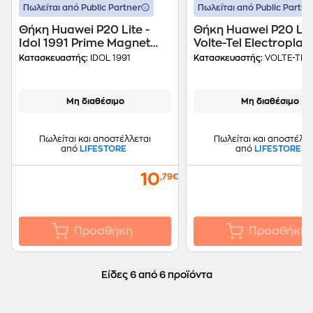
Πωλείται από Public Partner
Πωλείται από Public Partne
Θήκη Huawei P20 Lite -
Θήκη Huawei P20 Lite
Idol 1991 Prime Magnet
Volte-Tel Electroplati
Book Stand - Gold
Gold
Κατασκευαστής:
IDOL 1991
Κατασκευαστής:
VOLTE-TEL
Μη διαθέσιμο
Μη διαθέσιμο
Πωλείται και αποστέλλεται
Πωλείται και αποστέλλε
από
LIFESTORE
από
LIFESTORE
10
,79€
Προσθήκη
Προσθήκη
Είδες 6 από 6 προϊόντα