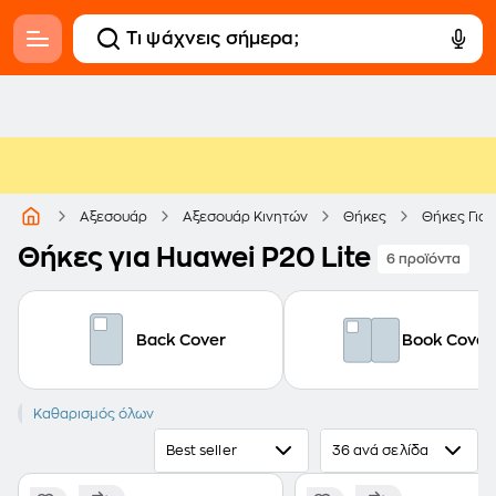
Αξεσουάρ
Αξεσουάρ Κινητών
Θήκες
Θήκες Για 
Θήκες για Huawei P20 Lite
6 προϊόντα
Back Cover
Book Cover
P20 Lite
Καθαρισμός όλων
Best seller
36 ανά σελίδα