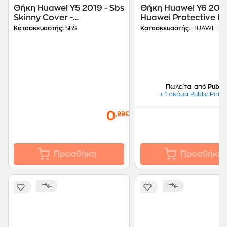
Θήκη Huawei Y5 2019 - Sbs
Θήκη Huawei Y6 2019
Skinny Cover -
Huawei Protective PU
Transparent
Transparent
Κατασκευαστής:
SBS
Κατασκευαστής:
HUAWEI
Πωλείται από
Public
+ 1 ακόμα Public Part
0
,99€
Προσθήκη
Προσθήκη