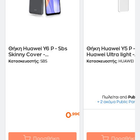
Θήκη Huawei Y6 P - Sbs
Θήκη Huawei Y5 P -
Skinny Cover -
Huawei Ultra light -
Transparent
Transparent
Κατασκευαστής:
SBS
Κατασκευαστής:
HUAWEI
Πωλείται από
Public
+ 2 ακόμα Public Partn
0
,99€
Προσθήκη
Προσθήκη