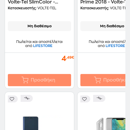
Volte-Tel SlimColor -
Prime 2018 - Volte-Te
Διάφανο Γκρι
Magnet Book Stand T
Κατασκευαστής:
VOLTE-TEL
Κατασκευαστής:
VOLTE-TEL
Dark Grey
Μη διαθέσιμο
Μη διαθέσιμο
Πωλείται και αποστέλλεται
Πωλείται και αποστέλλε
από
LIFESTORE
από
LIFESTORE
4
,49€
Προσθήκη
Προσθήκη