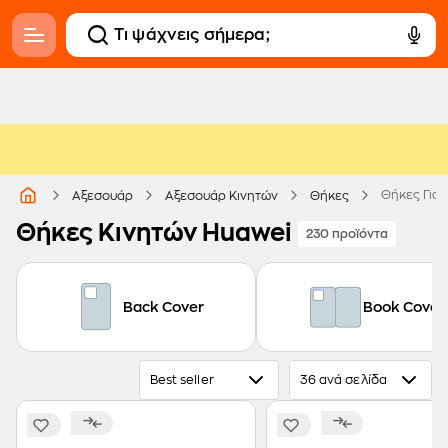
Θήκες Για 
Αξεσουάρ
Αξεσουάρ Κινητών
Θήκες
Θήκες Κινητών Huawei
230 προϊόντα
Back Cover
Book Cover
Best seller
36 ανά σελίδα