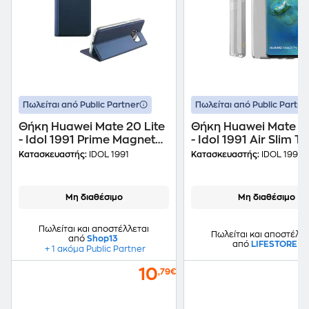
Πωλείται από Public Partner
Πωλείται από Public Partne
Θήκη Huawei Mate 20 Lite
Θήκη Huawei Mate 2
- Idol 1991 Prime Magnet
- Idol 1991 Air Slim TP
Book Stand - Dark Blue
Διάφανο Γκρι
Κατασκευαστής:
IDOL 1991
Κατασκευαστής:
IDOL 1991
Μη διαθέσιμο
Μη διαθέσιμο
Πωλείται και αποστέλλεται
Πωλείται και αποστέλλε
από
Shop13
από
LIFESTORE
+ 1 ακόμα Public Partner
10
,79€