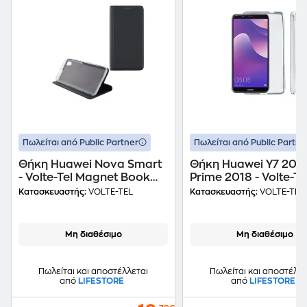
Πωλείται από Public Partner
Πωλείται από Public Partne
Θήκη Huawei Nova Smart
Θήκη Huawei Y7 201
- Volte-Tel Magnet Book
Prime 2018 - Volte-Te
Stand - Dark Grey
SlimColor TPU - Διά
Κατασκευαστής:
VOLTE-TEL
Κατασκευαστής:
VOLTE-TEL
Μη διαθέσιμο
Μη διαθέσιμο
Πωλείται και αποστέλλεται
Πωλείται και αποστέλλε
από
LIFESTORE
από
LIFESTORE