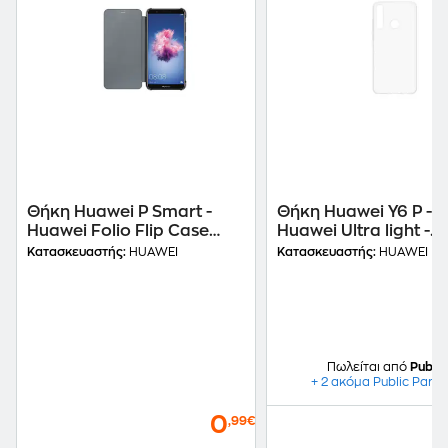
Θήκη Huawei P Smart -
Θήκη Huawei Y6 P -
Huawei Folio Flip Case
Huawei Ultra light -
Μαύρο
Transparent
Κατασκευαστής:
HUAWEI
Κατασκευαστής:
HUAWEI
Πωλείται από
Public
+ 2 ακόμα Public Partn
0
,99€