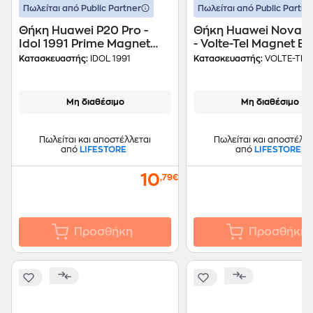
Πωλείται από Public Partner
Πωλείται από Public Partne
Θήκη Huawei P20 Pro -
Θήκη Huawei Nova S
Idol 1991 Prime Magnet
- Volte-Tel Magnet B
Book Stand - Gold
Stand - Dark Blue
Κατασκευαστής:
IDOL 1991
Κατασκευαστής:
VOLTE-TEL
Μη διαθέσιμο
Μη διαθέσιμο
Πωλείται και αποστέλλεται
Πωλείται και αποστέλλε
από
LIFESTORE
από
LIFESTORE
10
,79€
Προσθήκη
Προσθήκη