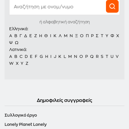
ή αλφαβητική αναζήτηση
Ελληνικά:
Α
Β
Γ
Δ
Ε
Ζ
Η
Θ
Ι
Κ
Λ
Μ
Ν
Ξ
Ο
Π
Ρ
Σ
Τ
Υ
Φ
Χ
Ψ
Ω
Λατινικά:
A
B
C
D
E
F
G
H
I
J
K
L
M
N
O
P
Q
R
S
T
U
V
W
X
Y
Z
Δημοφιλείς συγγραφείς
Συλλογικό έργο
Lonely Planet Lonely