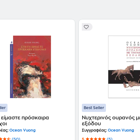
έλαβε το βραβείο T.S. Eliot.
ller
Best Seller
 είμαστε πρόσκαιρα
Νυχτερινός ουρανός μ
χοι
εξόδου
έας:
Ocean Vuong
Συγγραφέας:
Ocean Vuong
(50)
5
(5)