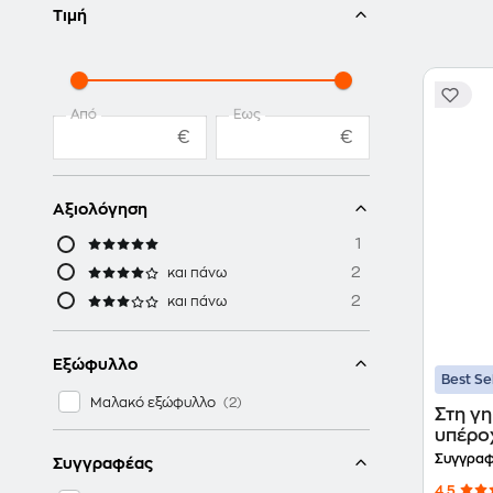
Τιμή
Από
Έως
€
€
Αξιολόγηση
1
2
και πάνω
2
και πάνω
Εξώφυλλο
Best Se
Μαλακό εξώφυλλο
Στη γη
υπέρο
Συγγραφ
Συγγραφέας
4.5