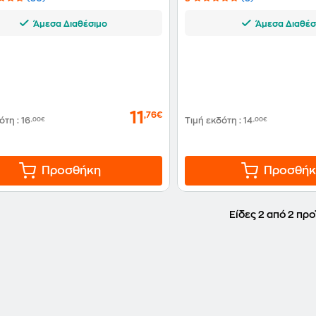
Άμεσα Διαθέσιμο
Άμεσα Διαθέσ
11
,76€
δότη
:
16
,00€
Τιμή εκδότη
:
14
,00€
Προσθήκη
Προσθήκ
Είδες 2 από 2 προ