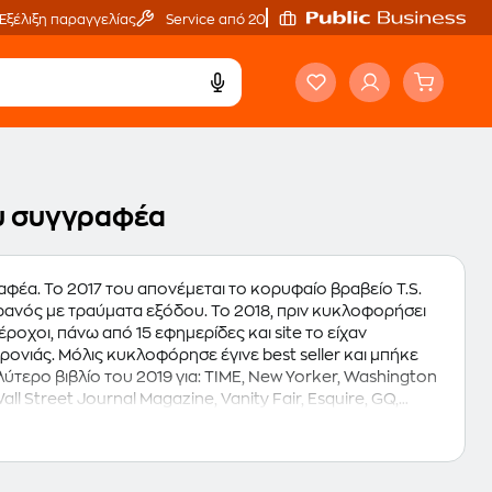
Εξέλιξη παραγγελίας
Service από 20'
ου συγγραφέα
αφέα. Το 2017 του απονέμεται το κορυφαίο βραβείο T.S.
υρανός με τραύματα εξόδου. Το 2018, πριν κυκλοφορήσει
ροχοι, πάνω από 15 εφημερίδες και site το είχαν
ρονιάς. Μόλις κυκλοφόρησε έγινε best seller και μπήκε
λύτερο βιβλίο του 2019 για: ΤΙΜΕ, New Yorker, Washington
all Street Journal Magazine, Vanity Fair, Esquire, GQ,
cle κ.ά. O Ocean Vuong γεννήθηκε το 1988 σε έναν
γένειά του αναγκάστηκε να εγκαταλείψει το Βιετνάμ και να
γων στις Φιλιππίνες πριν μεταναστεύσει στην Αμερική.
ιαβάζει σε ηλικία 11 ετών και 18 χρόνια αργότερα (2017)