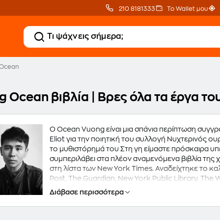
210 8181333
Το Wallet μου
 Ocean
g Ocean βιβλία | Βρες όλα τα έργα τ
Ο Ocean Vuong είναι μια σπάνια περίπτωση συγγρ
Eliot για την ποιητική του συλλογή Νυχτερινός ο
το μυθιστόρημά του Στη γη είμαστε πρόσκαιρα υπέ
συμπεριλάβει στα πλέον αναμενόμενα βιβλία της χ
στη λίστα των New York Times. Αναδείχτηκε το κα
Post, The Guardian, New York Public Library, The W
Entertainment Weekly, The San Francisco Chroni
Διάβασε περισσότερα
ορυζώνα στο Βιετνάμ. Στα δύο του χρόνια, η οικο
μείνει για οκτώ μήνες σε έναν καταυλισμό προσφύ
Είναι ο πρώτος στην οικογένειά του που έμαθε να δ