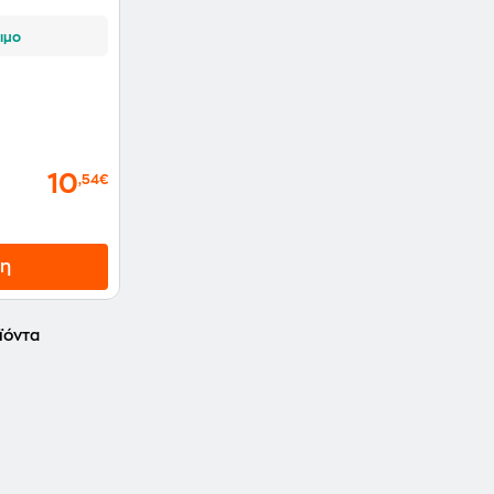
ιμο
10
,54€
η
ϊόντα