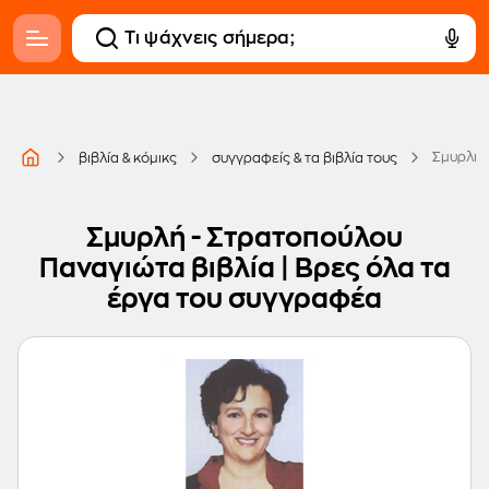
Σμυρλή 
βιβλία & κόμικς
συγγραφείς & τα βιβλία τους
Σμυρλή - Στρατοπούλου
Παναγιώτα βιβλία | Βρες όλα τα
έργα του συγγραφέα