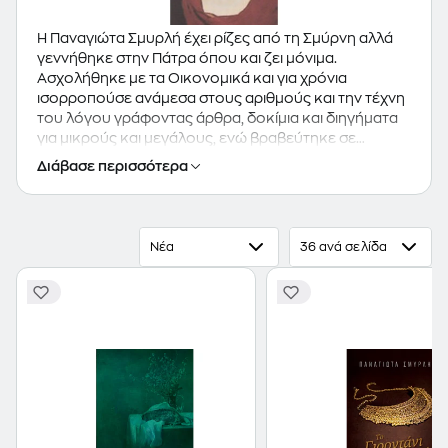
Η Παναγιώτα Σμυρλή έχει ρίζες από τη Σμύρνη αλλά
γεννήθηκε στην Πάτρα όπου και ζει μόνιμα.
Ασχολήθηκε με τα Οικονομικά και για χρόνια
ισορροπούσε ανάμεσα στους αριθμούς και την τέχνη
του λόγου γράφοντας άρθρα, δοκίμια και διηγήματα
για μικρούς και μεγάλους, ενώ βραβεύτηκε σε
φιλολογικούς διαγωνισμούς στην Ελλάδα και το
Διάβασε περισσότερα
εξωτερικό. Απέσπασε το Πανευρωπαϊκό βραβείο
διηγήματος με το διήγημα "Σπασμένο ρόδι". Τώρα η
λογοτεχνία είναι η κύρια ασχολία της. Έργα της:
"Ανθείας 201", εκδόσεις Εντός (Έπαινος από τον
Νέα
36 ανά σελίδα
Κύκλο του Ελληνικού Παιδικού Βιβλίου για τη νεανική
ηλικία), "Ο γάτος με το ψάθινο καπέλο", εκδόσεις
Καστανιώτη, "Τα τζοβαΐρια της αγάπης", "Σου γράφω
ένα γράμμα", "Εφτά φεγγάρια" από την Εμπειρία
Εκδοτική. Συμμετοχή σε ανθολογίες διηγημάτων των
εκδόσεων Ψυχογιός "Θα 'θελα τόσα να σου πω, μαμά
- θα 'θελα τόσα να σου πω μπαμπά", "Ιστορίες που
γράφει η ζωή", "Αθάνατο Ολυμπιακό Πνεύμα". Έχει
συμμετάσχει επίσης σε ανθολογίας ποίησης για παιδιά
και νέους από τις εκδόσεις Τοξότης.