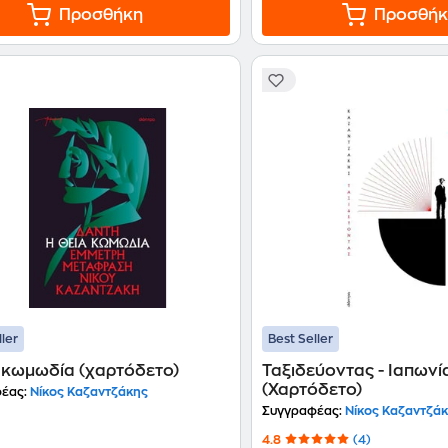
Προσθήκη
Προσθήκ
ller
Best Seller
α κωμωδία (χαρτόδετο)
Ταξιδεύοντας - Ιαπωνί
(Χαρτόδετο)
έας:
Νίκος Καζαντζάκης
Συγγραφέας:
Νίκος Καζαντζά
4.8
(4)