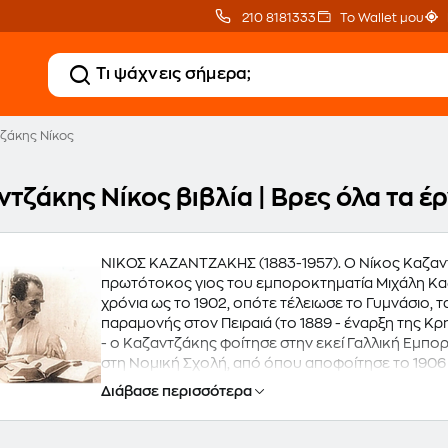
210 8181333
Το Wallet μου
ζάκης Νίκος
ντζάκης Νίκος βιβλία | Βρες όλα τα 
ΝΙΚΟΣ ΚΑΖΑΝΤΖΑΚΗΣ (1883-1957). Ο Νίκος Καζαν
πρωτότοκος γιος του εμποροκτηματία Μιχάλη Καζα
χρόνια ως το 1902, οπότε τέλειωσε το Γυμνάσιο,
παραμονής στον Πειραιά (το 1889 - έναρξη της Κρη
- ο Καζαντζάκης φοίτησε στην εκεί Γαλλική Εμπορ
στη Νομική Σχολή, από όπου αποφοίτησε το 1906 
δημοσιεύσεις κειμένων του στο περιοδικό "Πινα
Διάβασε περισσότερα
εξέδωσε και το πρώτο βιβλίο του "Όφις και κρίνο
γράφτηκε στη Μασονική Στοά Αθηνών και έφυγε γ
μαθήματα φιλοσοφίας με τον Ανρί Μπεργκσόν. Από