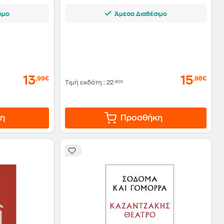
ιμο
Άμεσα Διαθέσιμο
13
15
,99€
,98€
Τιμή εκδότη
:
22
,80€
η
Προσθήκη