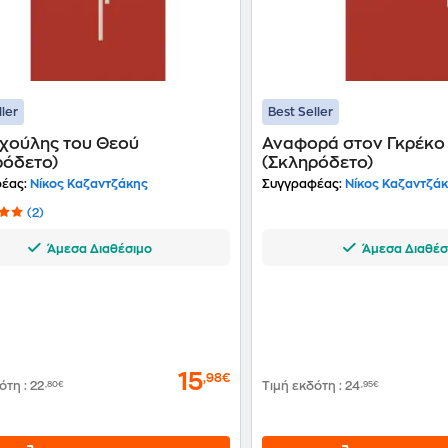
ller
Best Seller
χούλης του Θεού
Αναφορά στον Γκρέκο
ρόδετο)
(Σκληρόδετο)
έας:
Νίκος Καζαντζάκης
Συγγραφέας:
Νίκος Καζαντζά
(2)
Άμεσα Διαθέσιμο
Άμεσα Διαθέσ
15
,98€
δότη
:
22
,80€
Τιμή εκδότη
:
24
,95€