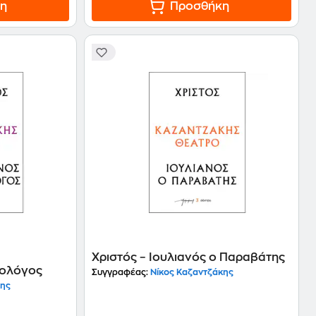
η
Προσθήκη
Χριστός – Ιουλιανός ο Παραβάτης
ιολόγος
Συγγραφέας:
Νίκος Καζαντζάκης
κης