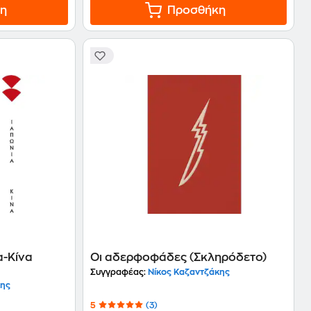
η
Προσθήκη
α-Κίνα
Οι αδερφοφάδες (Σκληρόδετο)
Συγγραφέας:
Νίκος Καζαντζάκης
κης
5
(3)