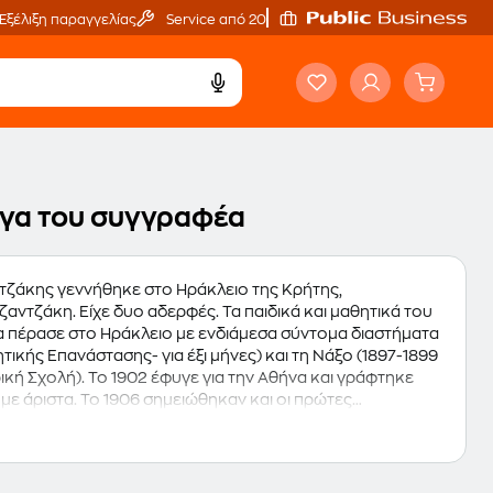
Εξέλιξη παραγγελίας
Service από 20'
έργα του συγγραφέα
τζάκης γεννήθηκε στο Ηράκλειο της Κρήτης,
ντζάκη. Είχε δυο αδερφές. Τα παιδικά και μαθητικά του
 τα πέρασε στο Ηράκλειο με ενδιάμεσα σύντομα διαστήματα
τικής Επανάστασης- για έξι μήνες) και τη Νάξο (1897-1899
ική Σχολή). Το 1902 έφυγε για την Αθήνα και γράφτηκε
με άριστα. Το 1906 σημειώθηκαν και οι πρώτες
κοθήκη" με το ψευδώνυμο Κάρμα Νιρβανή, με το οποίο
", αφιερωμένο στη Γαλάτεια Αλεξίου. Τον επόμενο χρόνο
ια σπουδές νομικής στο Παρίσι, όπου παρακολούθησε και
 το 1907 ως το 1909 έγραψε τα πρώτα θεατρικά του έργα