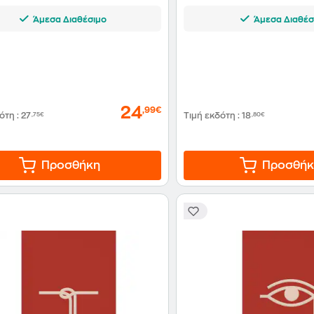
Άμεσα Διαθέσιμο
Άμεσα Διαθέσ
24
,99€
δότη
:
27
,75€
Τιμή εκδότη
:
18
,80€
Προσθήκη
Προσθήκ