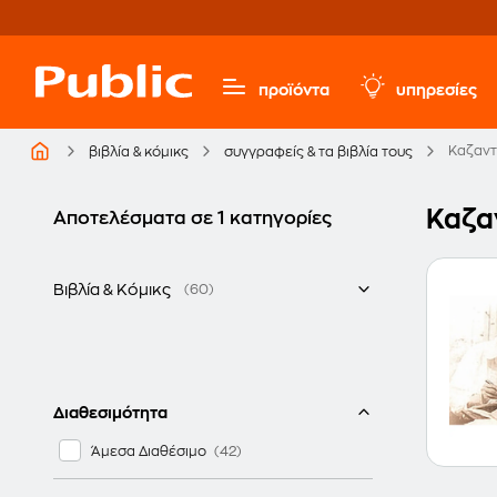
προϊόντα
υπηρεσίες
Καζαντ
βιβλία & κόμικς
συγγραφείς & τα βιβλία τους
Καζα
Αποτελέσματα σε 1 κατηγορίες
Βιβλία & Κόμικς
(60)
Ελληνικά
Παιδικά - Νεανικά βιβλία
Διαθεσιμότητα
Άμεσα Διαθέσιμο