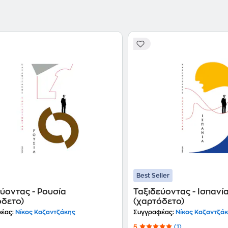
(ανάμεσά τους τα "Ξημερώνει" [έπαινος στον Παντ
βραβείο στο Λασσάνειο Δραματικό Αγώνα] ,το μυ
και δοκίμια, όλα δημοσιευμένα σε περιοδικά της 
Ηράκλειο την εναίσιμη επί υφηγεσία διατριβή του 
και της Πολιτείας". Το 1910 εγκαταστάθηκε με τη
χρόνο στο Ηράκλειο και πήρε μέρος στην ίδρυση 
μετάφραση έργων των Μπεργκσόν, Πλάτωνα, Νίτσε
στους βαλκανικούς πολέμους και υπηρέτησε στο 
δημοτικό σχολείο με τη Γαλάτεια Αλεξίου (η οποία
τον οποίο ταξίδεψαν στο Άγιο Όρος. Το καλοκαίρι
λιγνιτωρυχείο στη Μάνη μαζί με το μεταλλωρύχο 
όπου είχε ερωτικό δεσμό με την Ελένη Λαμπρίδου
Ελλήνων του Καυκάσου από τη θέση του γενικού 
συναντήθηκε με τον Ελευθέριο Βενιζέλο στο Παρίσ
την Ελλάδα. Πήρε μέρος στο Συνέδριο των Αναμο
Σεξουαλικής Παιδαγωγικής στη Δρέσδη, μελέτησε 
έγραψε την Ασκητική. Το 1924, επιστρέφοντας στη
Best Seller
με την Ελένη Σαμίου. Από τον Οκτώβριο του 1925
απεσταλμένος της εφημερίδας "Ελεύθερος Λόγος"
ύοντας - Ρουσία
Ταξιδεύοντας - Ισπανί
όδετο)
στα τέλη του 1927 μετά από πρόσκληση της Σοβιε
(χαρτόδετο)
Απρίλη του 1929, ενώ με τη δημοσιογραφική του ιδ
έας:
Νίκος Καζαντζάκης
Συγγραφέας:
Νίκος Καζαντζά
(1926, 1932-1933, 1936-1937, 1950), την Αίγυπτο και
5
(1)