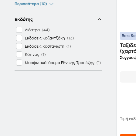
Περισσότερα (10)
Εκδότης
Διόπτρα
Best Se
Εκδόσεις Καζαντζάκη
Ταξιδε
Εκδόσεις Καστανιώτη
(χαρτ
Κότινος
Συγγραφ
Μορφωτικό Ίδρυμα Εθνικής Τραπέζης
Τιμή εκ