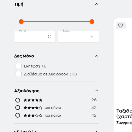
Τιμή
Από
Έως
€
€
Δες Μόνο
Έκπτωση
Διαθέσιμο σε Audiobook
Αξιολόγηση
26
42
και πάνω
Ταξιδε
42
και πάνω
(χαρτ
Συγγραφ