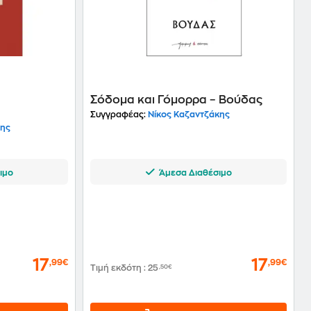
Σόδομα και Γόμορρα – Βούδας
Συγγραφέας:
Νίκος Καζαντζάκης
κης
ιμο
Άμεσα Διαθέσιμο
17
17
,99€
,99€
Τιμή εκδότη
:
25
,50€