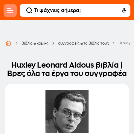
Huxley 
βιβλία & κόμικς
συγγραφείς & τα βιβλία τους
Huxley Leonard Aldous βιβλία |
Βρες όλα τα έργα του συγγραφέα