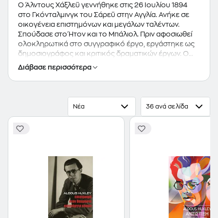
Ο Άλντους Χάξλεϋ γεννήθηκε στις 26 Ιουλίου 1894
στο Γκόνταλμινγκ του Σάρεϋ στην Αγγλία. Ανήκε σε
οικογένεια επιστημόνων και μεγάλων ταλέντων.
Σπούδασε στο Ήτον και το Μπάλιολ. Πριν αφοσιωθεί
ολοκληρωτικά στο συγγραφικό έργο, εργάστηκε ως
δημοσιογράφος και κριτικός δραματικών έργων. Ο
πατέρας του ήταν διευθυντής και εκδότης της
Διάβασε περισσότερα
Κόρχιλ-Μάγκαζιν. Πέρασε το μεγαλύτερο μέρος της
δεκαετίας του '20 στην Ιταλία· οι εμπειρίες του από τη
διαμονή του εκεί περιλαμβάνονται στο "Κατά μήκος
του δρόμου" ("Along the road"). To 1937 o Χάξλεϋ
Νέα
36 ανά σελίδα
έφυγε από την Ευρώπη για να ζήσει στην Καλιφόρνια.
Από τότε, η εξερεύνηση του ψυχικού του κόσμου
μέσω του μυστικισμού και των παραισθησιογόνων
αποτέλεσε το κυρίαρχο στοιχείο στο έργο του.
Παρουσιάστηκε στα γράμματα με δύο ποιητικές
συλλογές αλλά αργότερα στράφηκε στο
μυθιστόρημα και στο δοκίμιο. Στα μυθιστορήματά του
ανήκουν: "Κίτρινο του χρωμίου" (1921), "Γκροτέσκ"
(1923), "Στο περιθώριο" (1923), "Αυτά τα γυμνά φύλλα"
(1923 και 1925), "Ο μικρός Μεξικανός" (1925), "Κατά
μήκος του δρόμου" (1925), "Δύο ή τρεις Χάριτες"