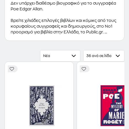
Δεν υπάρχει διαθέσιμο βιογραφικό για το συγγραφέα
Poe Edgar Allan.
Βρείτε χιλιάδες επιλογές βιβλίων και κόμικς από τους
κορυφαίους συγγραφείς και δημιουργούς, στο Νο1
προορισμό για βιβλία στην Ελλάδα, το Public.gr.
Προτεινόμενες κατηγορίες βιβλίων:
Ελληνόγλωσσα
Βιβλία
,
Ξενόγλωσσα Βιβλία
,
Κόμικς
Νέα
36 ανά σελίδα