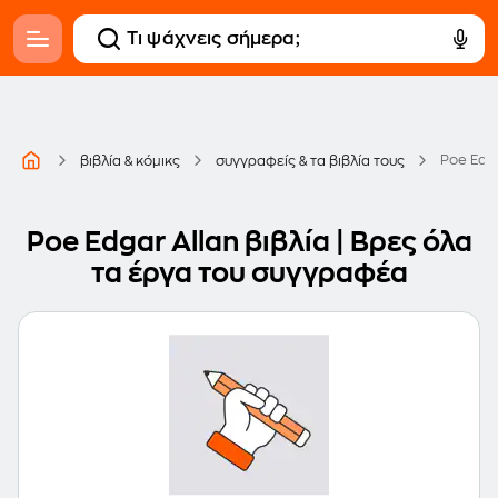
Poe Edga
βιβλία & κόμικς
συγγραφείς & τα βιβλία τους
Poe Edgar Allan βιβλία | Βρες όλα
τα έργα του συγγραφέα