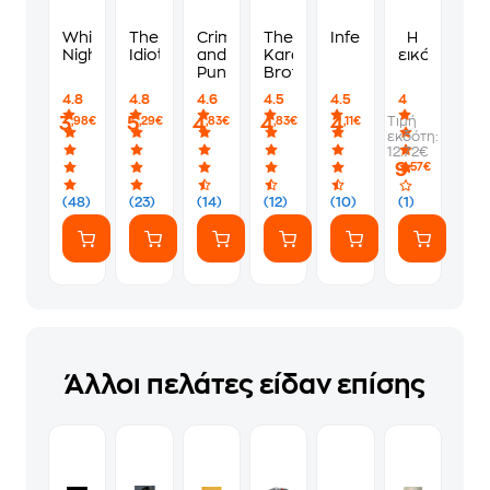
White
The
Crime
The
Inferno
Η
Nights
Idiot
and
Karamazov
εικόνα
Punishment
Brothers
4.8
4.8
4.6
4.5
4.5
4
3
5
4
4
4
Τιμή
,98€
,29€
,83€
,83€
,11€
εκδότη:
12.72€
9
,57€
(48)
(23)
(14)
(12)
(10)
(1)
Άλλοι πελάτες είδαν επίσης