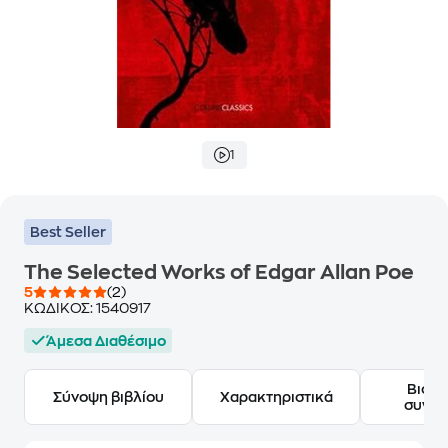
1
Best Seller
The Selected Works of Edgar Allan Poe
5
(2)
ΚΩΔΙΚΟΣ:
1540917
Άμεσα Διαθέσιμο
Βιογ
Σύνοψη βιβλίου
Χαρακτηριστικά
συγγ