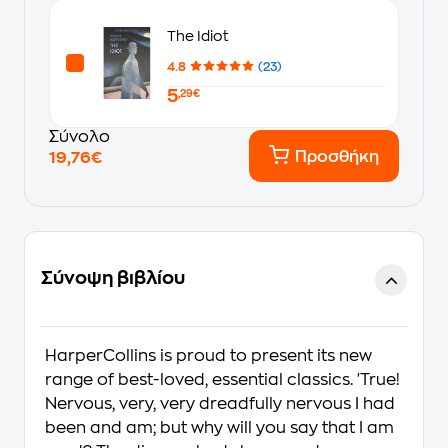
The Idiot
4.8
(23)
5
,29€
Σύνολο
Προσθήκη
19,76€
Σύνοψη βιβλίου
HarperCollins is proud to present its new
range of best-loved, essential classics. 'True!
Nervous, very, very dreadfully nervous I had
been and am; but why will you say that I am