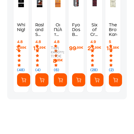
White
Rashomon
Οι
Fyodor
Six
The
Nights
and
Πύλες
Dostoyevsky
of
Brothers
Seventeen
της
Boxed
Crows:
Karamazov
Other
Αντίληψης
Set:
Collector's
4.8
4.8
4.8
4.9
5
Stories
Crime
Edition
3
13
99
23
14
Τιμή
,98€
,99€
,99€
,99€
,56€
and
εκδότη:
Punishment,
11.10€
The
8
,35€
Idiot,
The
(48)
(4)
(6)
(28)
(2)
Brothers
Karamazov