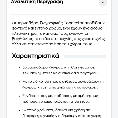
Αναλυτική Περιγραφή
Οι
μαρκαδόροι ζωγραφικής Connector
αποδίδουν
φωτεινό και έντονο χρώμα, ενώ έχουν ένα ακόμα
πλεονέκτημα:
τα καπάκια τους ενώνονται
βοηθώντας τα παιδιά στο παιχνίδι, στις χειροτεχνίες,
αλλά και στην τακτοποίηση του χώρου τους.
Χαρακτηριστικά
33 μαρκαδόροι ζωγραφικής Connector
σε
ελκυστική μεταλλική συσκευασία φορτηγού
Με το ειδικό κλιπ που διαθέτουν, συνδυάζουν τη
ζωγραφική με το παιχνίδι και τις κατασκευές
Συνδέστε τους μαρκαδόρους με αμέτρητους
τρόπους, χρησιμοποιώντας τα κλιπ τους
Φωτεινά χρώματα, ιδανικά για
χρήση σε
διάφορες τεχνικές
, για δημιουργικότητα χωρίς