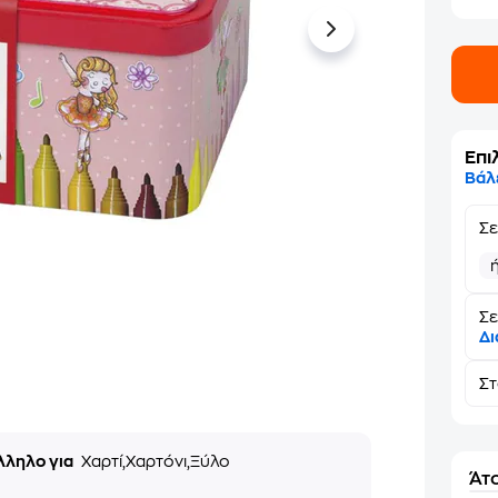
Επι
Βάλ
Σ
Σε
Δι
Σ
λληλο για
Χαρτί,Χαρτόνι,Ξύλο
Άτο