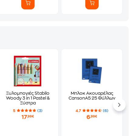
Ξυλομπογιές Stabilo
Μπλοκ Ακουαρέλας
Woody 3 in 1 Pastel &
CansonA5 25 Φύλλων
Ξύστρα
5
(3)
4.7
(6)
17
6
,99€
,99€