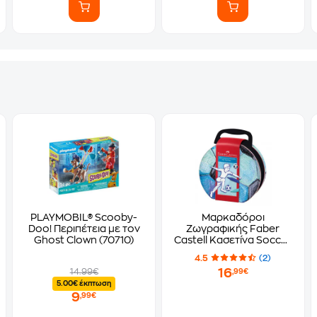
PLAYMOBIL® Scooby-
Μαρκαδόροι
Doo! Περιπέτεια με τον
Ζωγραφικής Faber
Ghost Clown (70710)
Castell Κασετίνα Soccer
Connector (33 Τεμάχια)
4.5
(2)
16
14.99€
,99€
5.00€ έκπτωση
9
,99€