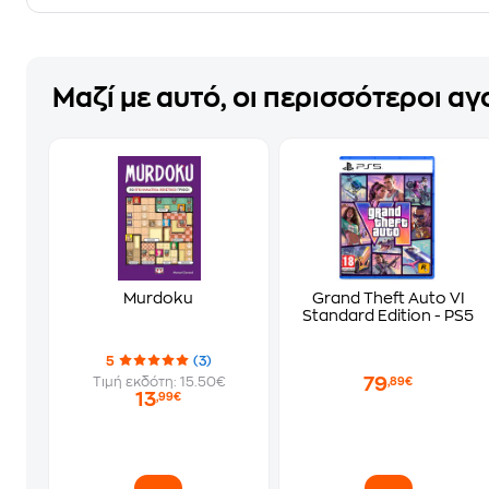
Μαζί με αυτό, οι περισσότεροι α
Murdoku
Grand Theft Auto VI
Standard Edition - PS5
5
(3)
79
Τιμή εκδότη: 15.50€
,89€
13
,99€