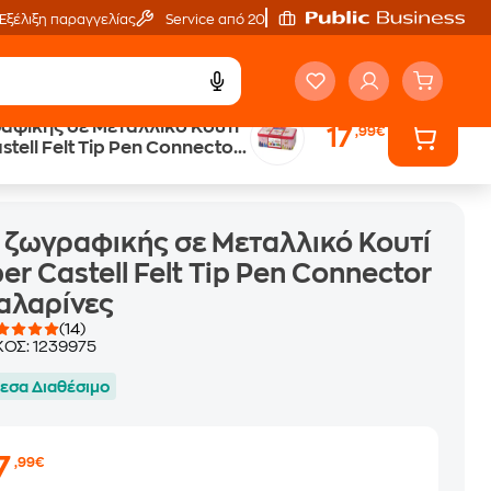
Εξέλιξη παραγγελίας
Service από 20'
αφικής σε Μεταλλικό Κουτί
17
,99€
stell Felt Tip Pen Connector
p Pen Connector Μπαλαρίνες
νες
 ζωγραφικής σε Μεταλλικό Κουτί
er Castell Felt Tip Pen Connector
αλαρίνες
(14)
ΚΟΣ:
1239975
εσα Διαθέσιμο
7
,99€