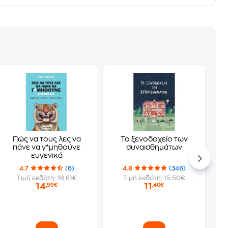
Πώς να τους λες να
Το ξενοδοχείο των
πάνε να γ*μηθούνε
συναισθημάτων
ευγενικά
4.7
(6)
4.8
(346)
Τιμή εκδότη: 16.61€
Τιμή εκδότη: 15.50€
14
11
,99€
,40€