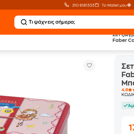
210 8181333
Το Wallet μου
Σετ ζωγρ
Faber Ca
Σετ ζωγραφικής σε Μεταλλικό Κουτί Faber Castell Felt Ti
γραφικής
Μπαλαρί
Σετ
Fab
Μπ
4.8
ΚΩΔΙ
Άμ
1