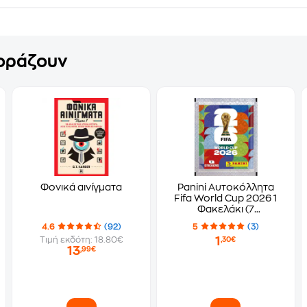
γοράζουν
Φονικά αινίγματα
Panini Αυτοκόλλητα
Fifa World Cup 2026 1
Φακελάκι (7
Αυτοκόλλητα)
4.6
(92)
5
(3)
1
Τιμή εκδότη: 18.80€
,30€
13
,99€