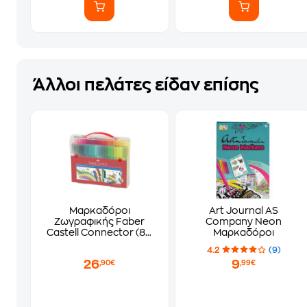
Άλλοι πελάτες είδαν επίσης
Μαρκαδόροι
Art Journal AS
Ζωγραφικής Faber
Company Neon
Castell Connector (80
Μαρκαδόροι
Τεμάχια)
4.2
(9)
26
9
,90€
,99€