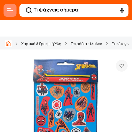
Χαρτικά & Γραφική Ύλη
Τετράδια - Μπλοκ
Ετικέτες-Α