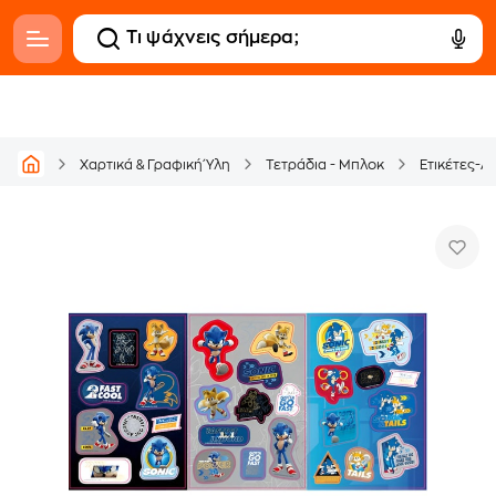
Χαρτικά & Γραφική Ύλη
Τετράδια - Μπλοκ
Ετικέτες-Α