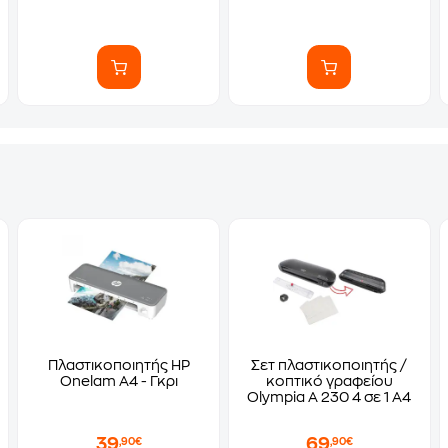
Πλαστικοποιητής HP
Σετ πλαστικοποιητής /
Onelam A4 - Γκρι
κοπτικό γραφείου
Olympia A 230 4 σε 1 A4
39
69
,90€
,90€