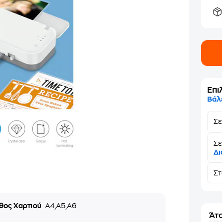
Επι
Βάλ
Σ
Σε
Δι
Σ
θος Χαρτιού
A4,A5,A6
Άτο