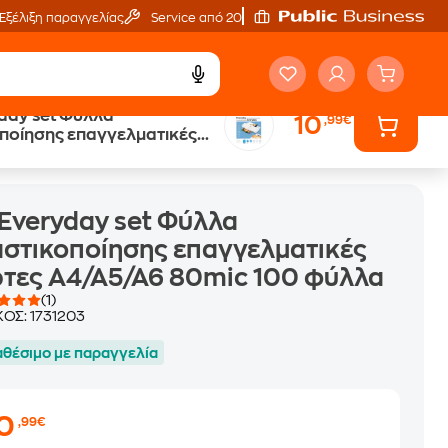
Εξέλιξη παραγγελίας
Service από 20'
day set Φύλλα
10
,99€
ποίησης επαγγελματικές
άρτες A4/A5/A6 80mic 100 φύλλα
ρτες A4/A5/A6 80mic 100 φύλλα
Everyday set Φύλλα
στικοποίησης επαγγελματικές
τες A4/A5/A6 80mic 100 φύλλα
(1)
ΚΟΣ:
1731203
αθέσιμο με παραγγελία
10
,99€