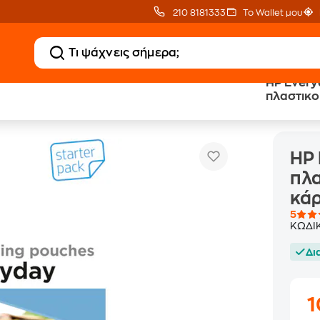
210 8181333
Το Wallet μου
HP Every
πλαστικο
HP Everyday set Φύλλα πλαστικοποίησης επαγγελματικές κ
οποιητές
κά
HP 
πλα
κάρ
5
ΚΩΔΙ
Δι