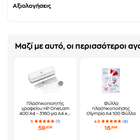
Αξιολογήσεις
Μαζί με αυτό, οι περισσότεροι α
Πλαστικοποιητής
Φύλλα
γραφείου HP OneLam
πλαστικοποίησης
400 A4 – 3160 για A4 και
Olympia A4 100 Φύλλα
χάρακας κοπής
5
(1)
4.9
(8)
59
16
,90€
,99€