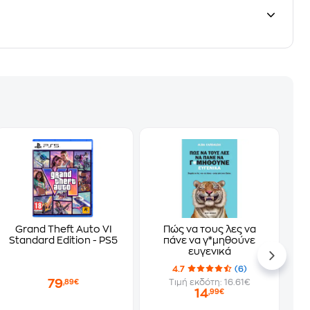
Grand Theft Auto VI
Πώς να τους λες να
Standard Edition - PS5
πάνε να γ*μηθούνε
ευγενικά
4.7
(6)
79
Τιμή εκδότη: 16.61€
,89€
14
,99€