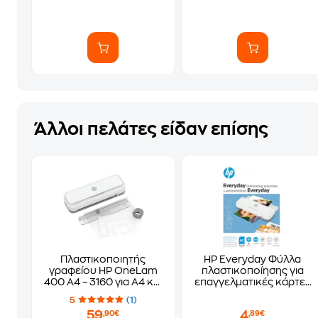
Άλλοι πελάτες είδαν επίσης
Πλαστικοποιητής
HP Everyday Φύλλα
γραφείου HP OneLam
πλαστικοποίησης για
400 A4 – 3160 για A4 και
επαγγελματικές κάρτες
χάρακας κοπής
(60 x 95 mm) 80mic 100
5
(1)
φύλλα
59
4
,90€
,89€