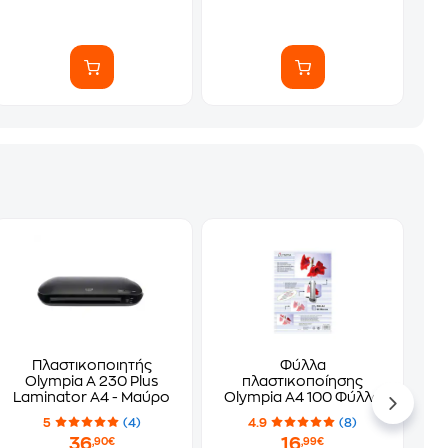
Πλαστικοποιητής
Φύλλα
Olympia A 230 Plus
πλαστικοποίησης
Laminator A4 - Μαύρο
Olympia A4 100 Φύλλα
5
(4)
4.9
(8)
36
16
,90€
,99€