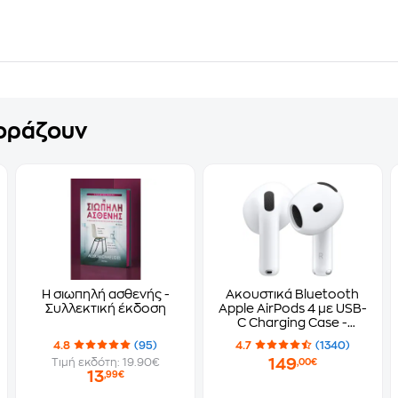
γοράζουν
Η σιωπηλή ασθενής -
Ακουστικά Bluetooth
Συλλεκτική έκδοση
Apple AirPods 4 με USB-
C Charging Case -
White
4.8
(95)
4.7
(1340)
149
Τιμή εκδότη: 19.90€
,00€
13
,99€