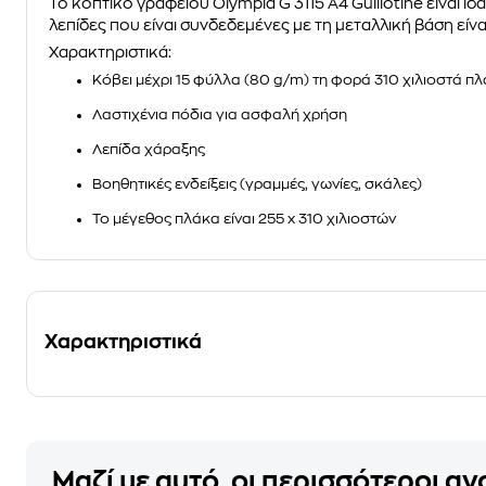
Το κοπτικό γραφείου
Olympia G 3115 A4 Guillotine
είναι ιδ
λεπίδες που είναι συνδεδεμένες με τη μεταλλική βάση είνα
Χαρακτηριστικά:
Κόβει μέχρι 15 φύλλα (80 g/m) τη φορά 310 χιλιοστά π
Λαστιχένια πόδια για ασφαλή χρήση
Λεπίδα χάραξης
Βοηθητικές ενδείξεις (γραμμές, γωνίες, σκάλες)
Το μέγεθος πλάκα είναι 255 x 310 χιλιοστών
Χαρακτηριστικά
Μαζί με αυτό, οι περισσότεροι α