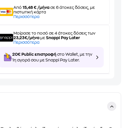
Από
15,48 € /μήνα
σε 6 άτοκες δόσεις, με
πιστωτική κάρτα
Περισσότερα
Μοίρασε το ποσό σε 4 άτοκες δόσεις των
23,23€/μήνα
με
Snappi Pay Later
Περισσότερα
20€ Public επιστροφή
στο Wallet, με την
1η αγορά σου με Snappi Pay Later.