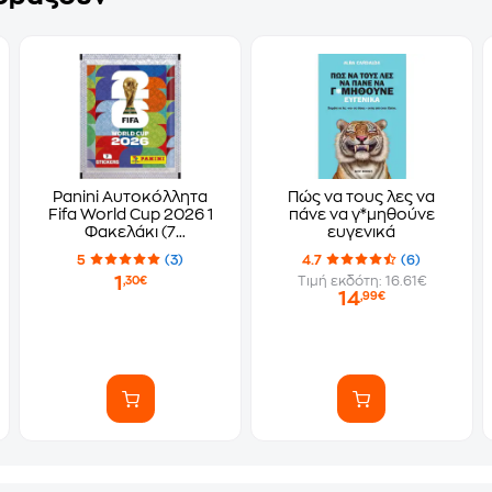
Panini Αυτοκόλλητα
Πώς να τους λες να
Fifa World Cup 2026 1
πάνε να γ*μηθούνε
Φακελάκι (7
ευγενικά
Αυτοκόλλητα)
5
(3)
4.7
(6)
1
Τιμή εκδότη: 16.61€
,30€
14
,99€