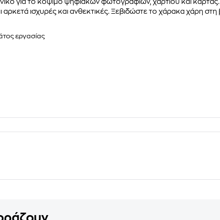
ανικό για το κόψιμο ψηφιακών φωτογραφιών, χαρτιού και κάρτας. 
ι αρκετά ισχυρές και ανθεκτικές. Ξεβιδώστε το χάρακα χάρη στη β
λάτος εργασίας
γοράζουν