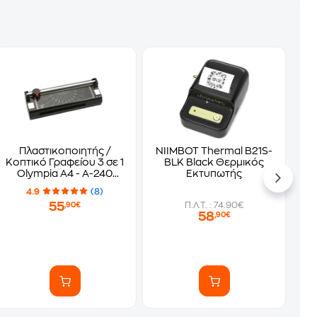
Πλαστικοποιητής /
NIIMBOT Thermal B21S-
Κοπτικό Γραφείου 3 σε 1
BLK Black Θερμικός
Olympia A4 - A-240
Εκτυπωτής
combo
4.9
(8)
55
Π.Λ.Τ. : 74.90€
,90€
58
,90€