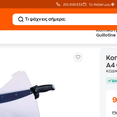
210 8181333
Το Wallet μου
Κοπτικό Γ
Guillotine
Κοπτικό Γραφείου Olympia G 3115 A4 Guillotine
σία
Κοπ
A4 
ΚΩΔΙ
Δι