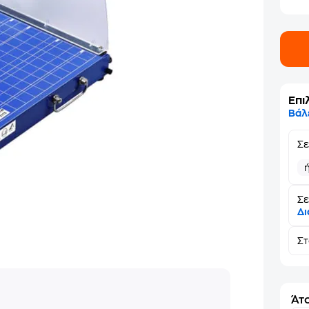
Επι
Βάλ
Σ
Σε
Δι
Σ
Άτο