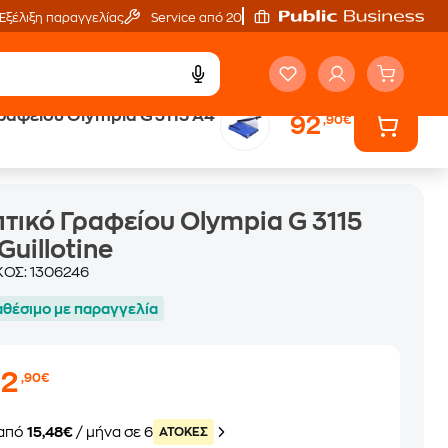
Εξέλιξη παραγγελίας
Service από 20'
ραφείου Olympia G 3115 A4
92
,90€
τικό Γραφείου Olympia G 3115
Guillotine
ΚΟΣ:
1306246
αθέσιμο με παραγγελία
92
,90€
από
15,48€
/ μήνα σε 6
ATOKEΣ