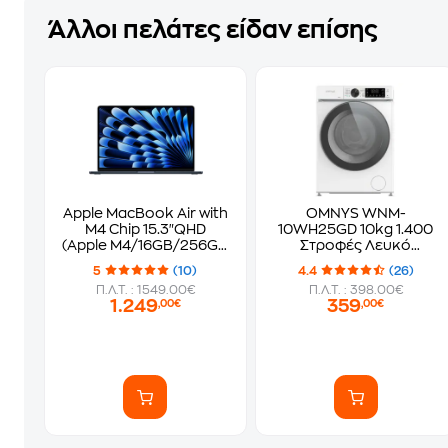
Άλλοι πελάτες είδαν επίσης
Apple MacBook Air with
OMNYS WNM-
M4 Chip 15.3"QHD
10WH25GD 10kg 1.400
(Apple M4/16GB/256GB
Στροφές Λευκό
SSD/MacOS) Midnight
Πλυντήριο Ρούχων
5
(10)
4.4
(26)
Π.Λ.Τ. : 1549.00€
Π.Λ.Τ. : 398.00€
1.249
359
,00€
,00€