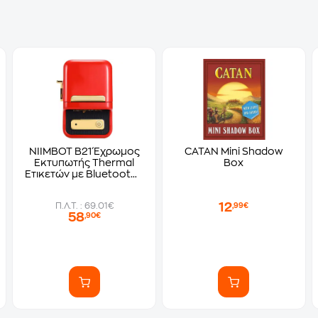
NIIMBOT B21 Έχρωμος
CATAN Mini Shadow
Εκτυπωτής Thermal
Box
Ετικετών με Bluetooth -
Κόκκινο
12
Π.Λ.Τ. : 69.01€
,99€
58
,90€