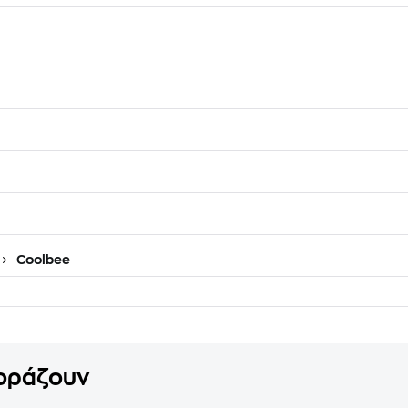
Coolbee
γοράζουν