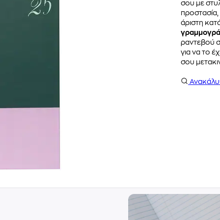
σου με στυ
προστασία,
άριστη κατ
γραμμογρ
ραντεβού σ
για να το έ
σου μετακι
Ανακάλ