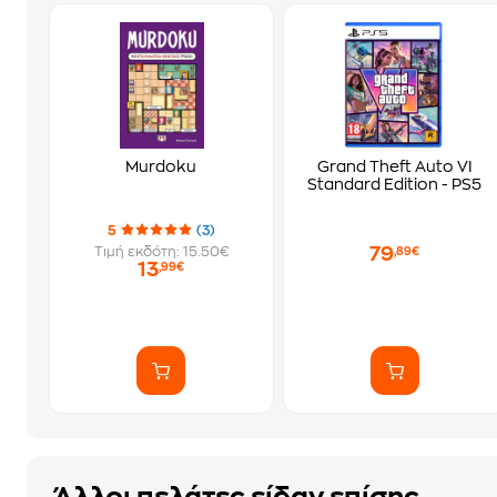
Murdoku
Grand Theft Auto VI
Standard Edition - PS5
5
(3)
79
Τιμή εκδότη: 15.50€
,89€
13
,99€