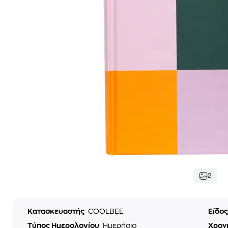
2
Κατασκευαστής
COOLBEE
Είδο
Τύπος Ημερολογίου
Ημερήσιο
Χρον