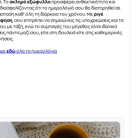
λ. Το
σκληρό εξώφυλλο
προσφέρει ανθεκτικότητα και
 διασφαλίζοντας ότι το ημερολόγιό σου θα διατηρηθεί σε
άσταση καθ’ όλη τη διάρκεια του χρόνου. Με
ριγέ
άφηση
, σου επιτρέπει να σημειώνεις τις υποχρεώσεις και τα
ου με τάξη, ενώ το συμπαγές του μέγεθος είναι ιδανικό
χεις πάντα μαζί σου, είτε στη δουλειά είτε στις καθημερινές
νήσεις.
υψε
εδώ
όλα τα ημερολόγια