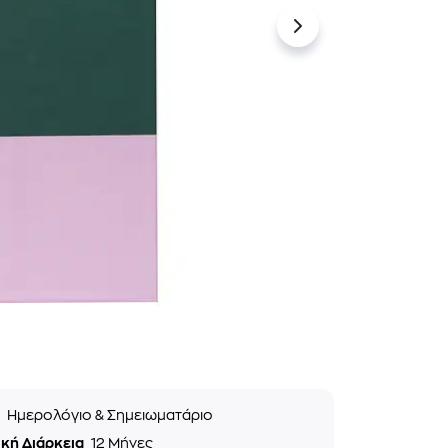
ς
Ημερολόγιο & Σημειωματάριο
ική Διάρκεια
12 Μήνες