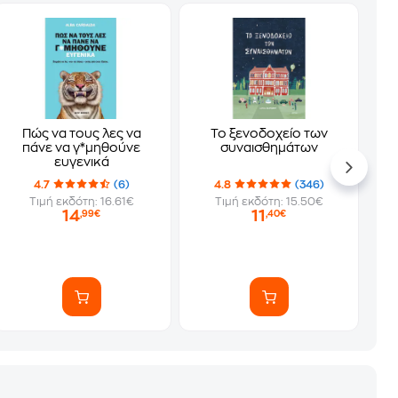
Πώς να τους λες να
Το ξενοδοχείο των
πάνε να γ*μηθούνε
συναισθημάτων
ευγενικά
4.7
(6)
4.8
(346)
Τιμή εκδότη: 16.61€
Τιμή εκδότη: 15.50€
14
11
,99€
,40€