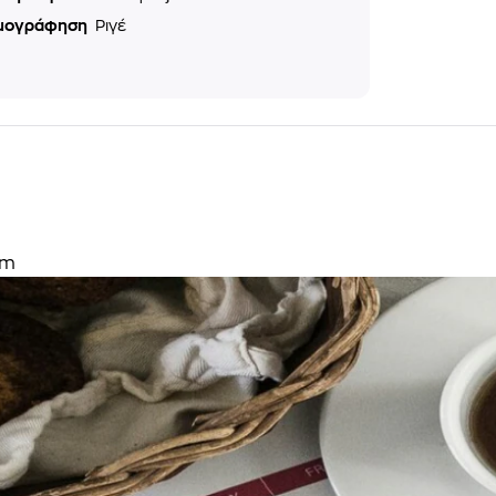
μογράφηση
Ριγέ
cm