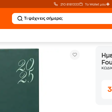
210 8181333
Το Wallet μου
Ημερολόγιο Ημερήσιο Coolbee 2025 Fourcolor 11x16.5cm
όγια
Ημε
Fou
ΚΩΔΙ