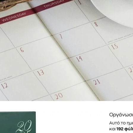
Οργάνωσε 
Αυτό το ημ
και
192 φύ