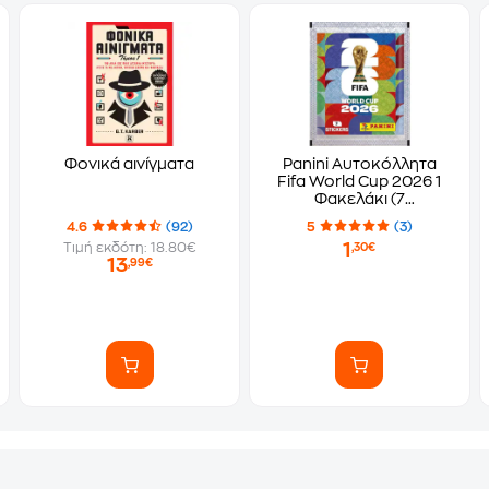
Φονικά αινίγματα
Panini Αυτοκόλλητα
Fifa World Cup 2026 1
Φακελάκι (7
Αυτοκόλλητα)
4.6
(92)
5
(3)
1
Τιμή εκδότη: 18.80€
,30€
13
,99€