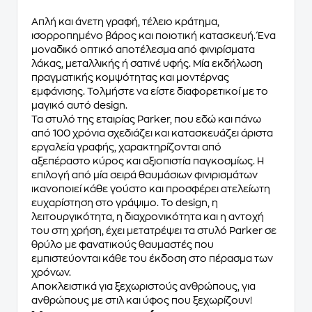
Απλή και άνετη γραφή, τέλειο κράτημα,
ισορροπημένο βάρος και ποιοτική κατασκευή. Ένα
μοναδικό οπτικό αποτέλεσμα από φινιρίσματα
λάκας, μεταλλικής ή σατινέ υφής. Μία εκδήλωση
πραγματικής κομψότητας και μοντέρνας
εμφάνισης. Τολμήστε να είστε διαφορετικοί με το
μαγικό αυτό design.
Τα στυλό της εταιρίας
Parker
, που εδώ και πάνω
από 100 χρόνια σχεδιάζει και κατασκευάζει άριστα
εργαλεία γραφής, χαρακτηρίζονται από
αξεπέραστο κύρος και αξιοπιστία παγκοσμίως. Η
επιλογή από μία σειρά θαυμάσιων φινιρισμάτων
ικανοποιεί κάθε γούστο και προσφέρει ατελείωτη
ευχαρίστηση στο γράψιμο. Το design, η
λειτουργικότητα, η διαχρονικότητα και η αντοχή
του στη χρήση, έχει μετατρέψει τα στυλό
Parker
σε
θρύλο με φανατικούς θαυμαστές που
εμπιστεύονται κάθε του έκδοση στο πέρασμα των
χρόνων.
Αποκλειστικά για ξεχωριστούς ανθρώπους, για
ανθρώπους με στιλ και ύφος που ξεχωρίζουν!