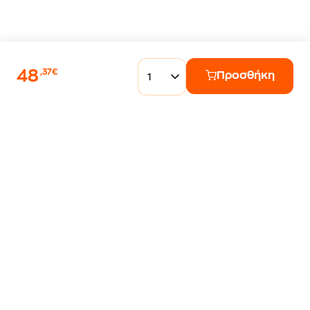
48
,37€
Προσθήκη
1