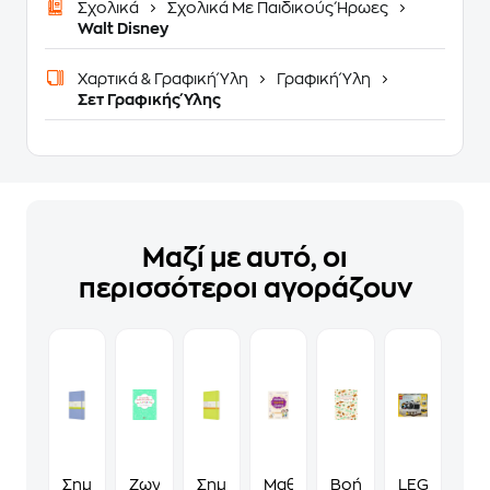
Σχολικά
Σχολικά Με Παιδικούς Ήρωες
Walt Disney
Χαρτικά & Γραφική Ύλη
Γραφική Ύλη
Σετ Γραφικής Ύλης
Μαζί με αυτό, οι
περισσότεροι αγοράζουν
Σημειωματάριο
Ζωγραφίζω,
Σημειωματάριο
Μαθαίνω
Βοήθημα
LEGO®