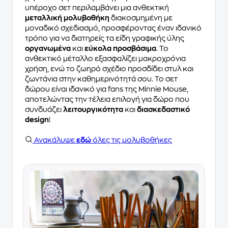
υπέροχο σετ περιλαμβάνει μια ανθεκτική
μεταλλική μολυβοθήκη
διακοσμημένη με
μοναδικό σχεδιασμό, προσφέροντας έναν ιδανικό
τρόπο για να διατηρείς τα είδη γραφικής ύλης
οργανωμένα
και
εύκολα προσβάσιμα
. Το
ανθεκτικό μέταλλο εξασφαλίζει μακροχρόνια
χρήση, ενώ το ζωηρό σχέδιο προσδίδει στυλ και
ζωντάνια στην καθημερινότητά σου. Το σετ
δώρου είναι ιδανικό για fans της Minnie Mouse,
αποτελώντας την τέλεια επιλογή για δώρο που
συνδυάζει
λειτουργικότητα
και
διασκεδαστικό
design
!
Ανακάλυψε
εδώ
όλες τις μολυβοθήκες