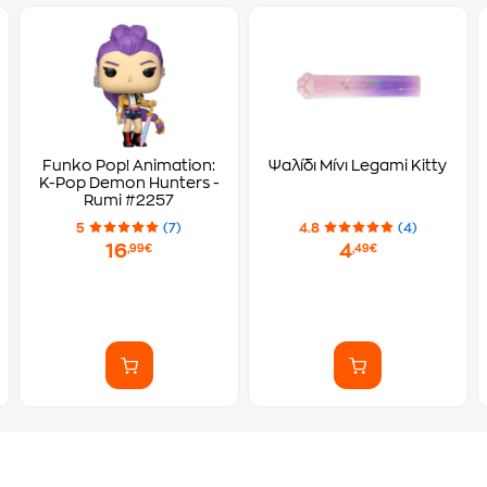
Funko Pop! Animation:
Ψαλίδι Μίνι Legami Kitty
K-Pop Demon Hunters -
Rumi #2257
5
(7)
4.8
(4)
16
4
,99€
,49€