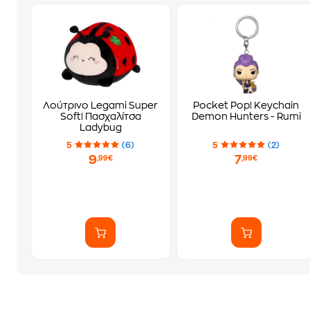
Λούτρινο Legami Super
Pocket Pop! Keychain
Soft! Πασχαλίτσα
Demon Hunters - Rumi
Ladybug
5
(6)
5
(2)
9
7
,99€
,99€