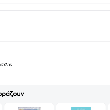
ής Ύλης
γοράζουν