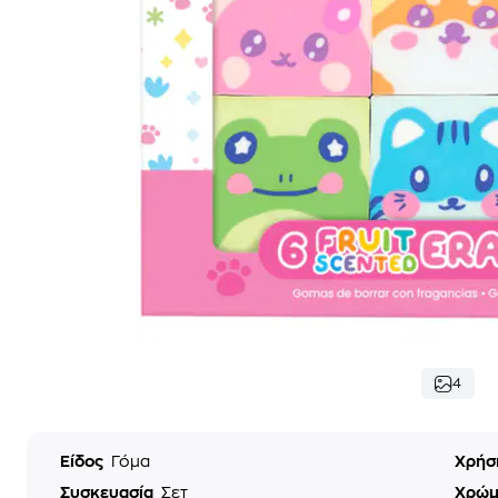
4
Είδος
Γόμα
Χρή
Συσκευασία
Σετ
Χρώ