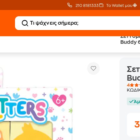
210 8181333
Το Wallet μου
Σετ Γόμ
Buddy 6
 Γόμες Ooly Hey Critters Rainbow Buddy 6 Σχέδια
Σετ
Bud
4
ΚΩΔΙ
Άμ