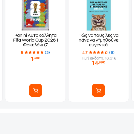
Panini Αυτοκόλλητα
Πώς να τους λες να
Fifa World Cup 2026 1
πάνε να γ*μηθούνε
Φακελάκι (7
ευγενικά
Αυτοκόλλητα)
5
(3)
4.7
(6)
1
Τιμή εκδότη: 16.61€
,30€
14
,99€