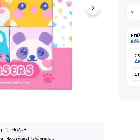
1
Επι
Βάλ
Σε
Δι
Σ
ση
Για Μολύβι
μα
Με σχέδιο,Πολύχρωμο