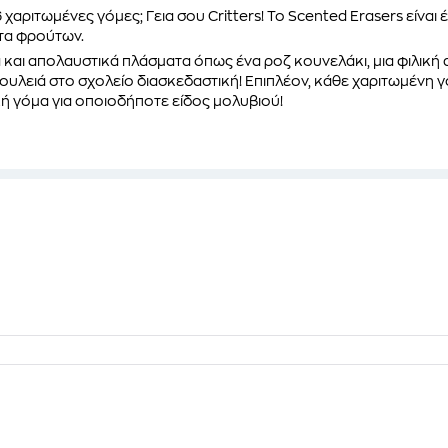
6 χαριτωμένες γόμες
;
Γεια σου Critters!
Το Scented Erasers είναι 
τα φρούτων.
 και απολαυστικά πλάσματα όπως ένα
ροζ κουνελάκι, μια φιλική
ουλειά στο σχολείο
διασκεδαστική!
Επιπλέον, κάθε χαριτωμένη γ
ική γόμα για οποιοδήποτε είδος μολυβιού!