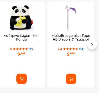
Λούτρινο Legami Mini
Μολύβι Legami με Γόμα
Panda
HB Unicorn (1 Τεμάχιο)
5
(2)
4.4
(14)
9
2
,99€
,99€