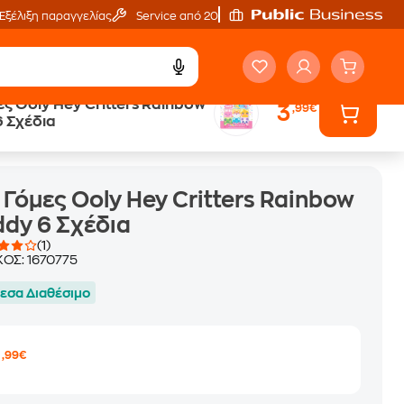
Εξέλιξη παραγγελίας
Service από 20'
ες Ooly Hey Critters Rainbow
3
,99€
 Σχέδια
 Γόμες Ooly Hey Critters Rainbow
dy 6 Σχέδια
(1)
ΚΟΣ:
1670775
εσα Διαθέσιμο
3
,99€