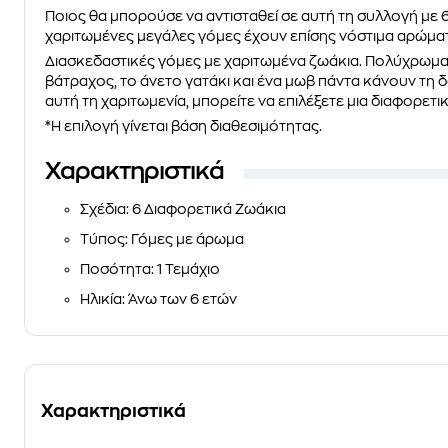
Ποιος θα μπορούσε να
αντισταθεί
σε αυτή τη συλλογή με
χαριτωμένες μεγάλες
γόμες
έχουν επίσης
νόστιμα αρώμα
Διασκεδαστικές γόμες
με χαριτωμένα
ζωάκια
. Πολύχρωμα
βάτραχος, το άνετο γατάκι και ένα μωβ πάντα
κάνουν τη δ
αυτή τη χαριτωμενία, μπορείτε να επιλέξετε μια διαφορετ
*Η επιλογή γίνεται βάση διαθεσιμότητας.
Χαρακτηριστικά
Σχέδια
: 6 Διαφορετικά Ζωάκια
Τύπος
: Γόμες με άρωμα
Ποσότητα
: 1 Τεμάχιο
Ηλικία
: Άνω των 6 ετών
Χαρακτηριστικά