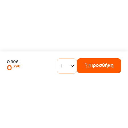
0,99€
Προσθήκη
1
0
,79€