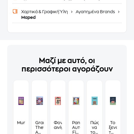
Χαρτικά & Γραφική Ύλη
Αγαπημένα Brands
Maped
Μαζί με αυτό, οι
περισσότεροι αγοράζουν
Murdoku
Grand
Φονικά
Panini
Πώς
Το
Theft
αινίγματα
Αυτοκόλλητα
να
ξενοδοχείο
Auto
Fifa
τους
των