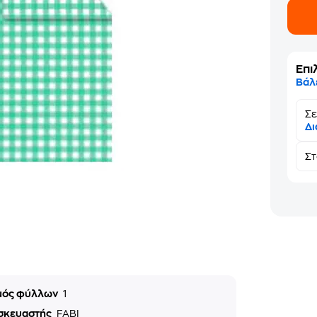
Επι
Βάλ
Σε
Δι
Σ
μός φύλλων
1
σκευαστής
FABI