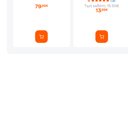
5
(3)
79
Τιμή εκδότη: 15.50€
,89€
13
,99€