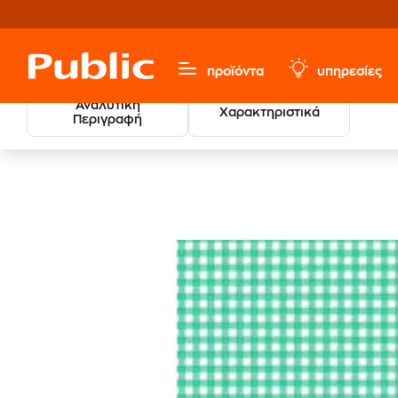
προϊόντα
υπηρεσίες
Αναλυτική
Χαρακτηριστικά
Περιγραφή
Χαρτικά & Γραφική Ύλη
Είδη Χειροτεχνίας
Μπλοκ - Χ