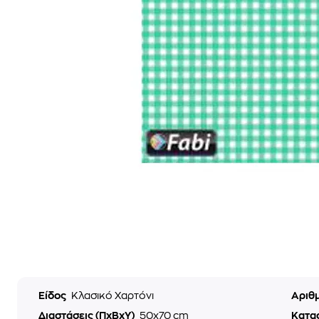
Είδος
Κλασικό Χαρτόνι
Αριθ
Διαστάσεις (ΠxΒxΥ)
50x70 cm
Κατα