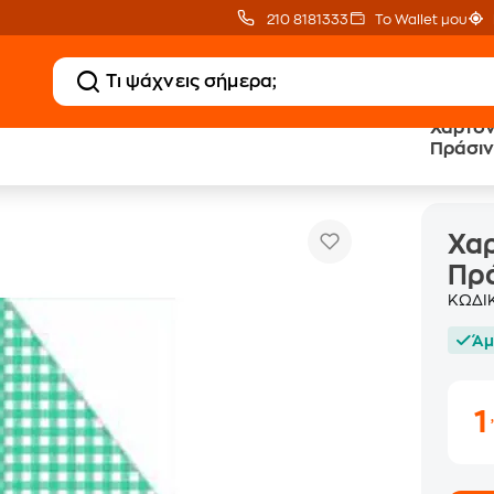
210 8181333
Το Wallet μου
Χαρτόν
Πράσι
Χαρτόνι FABI 50x70cm Καρό Πράσινο
αρτιά Χειροτεχνίας
Χαρ
Πρ
ΚΩΔΙ
Άμ