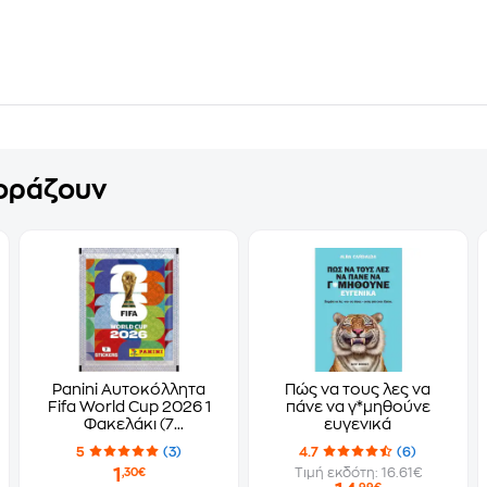
γοράζουν
Panini Αυτοκόλλητα
Πώς να τους λες να
Fifa World Cup 2026 1
πάνε να γ*μηθούνε
Φακελάκι (7
ευγενικά
Αυτοκόλλητα)
5
(3)
4.7
(6)
1
Τιμή εκδότη: 16.61€
,30€