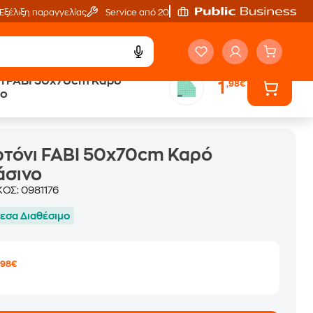
Εξέλιξη παραγγελίας
Service από 20'
ι FABI 50x70cm Καρό
1
,98€
νο
τόνι FABI 50x70cm Καρό
άσινο
ΚΟΣ:
0981176
εσα Διαθέσιμο
1
,98€