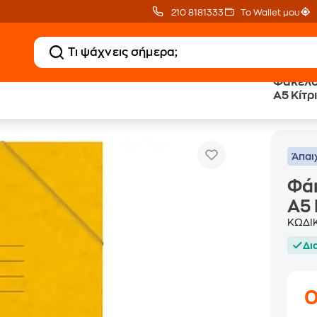
210 8181333
Το Wallet μου
Φάκελο
A5 Κίτρ
Φάκελος Πρεσπάν Salko με Λάστιχο A5 Κίτρινο
ι Μεταφοράς
Άπαι
Φάκ
A5 
ΚΩΔΙ
Δι