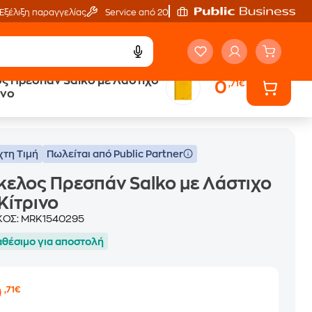
Εξέλιξη παραγγελίας
Service από 20'
ς Πρεσπάν Salko με Λάστιχο
0
,71€
ινο
χτη Τιμή
Πωλείται από Public Partner
ελος Πρεσπάν Salko με Λάστιχο
Κίτρινο
ΚΟΣ:
MRK1540295
αθέσιμο για αποστολή
0
,71€