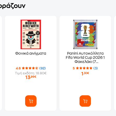
γοράζουν
Φονικά αινίγματα
Panini Αυτοκόλλητα
Fifa World Cup 2026 1
Φακελάκι (7
Αυτοκόλλητα)
4.6
(92)
5
(3)
1
Τιμή εκδότη: 18.80€
,30€
13
,99€