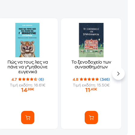
Πώς να τους λες να
Το ξενοδοχείο των
πάνε να γ*μηθούνε
συναισθημάτων
ευγενικά
4.7
(6)
4.8
(346)
Τιμή εκδότη: 16.61€
Τιμή εκδότη: 15.50€
14
11
,99€
,40€