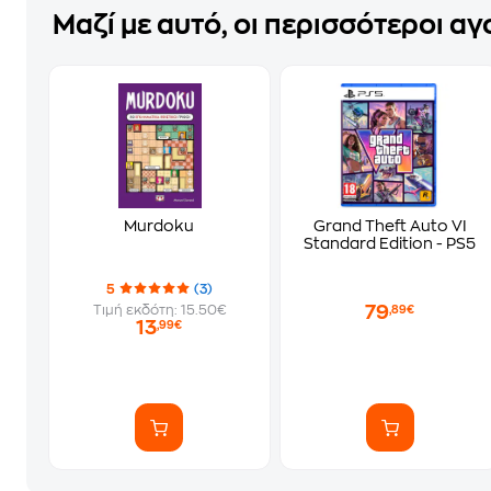
Μαζί με αυτό, οι περισσότεροι α
Murdoku
Grand Theft Auto VI
Standard Edition - PS5
5
(3)
79
Τιμή εκδότη: 15.50€
,89€
13
,99€