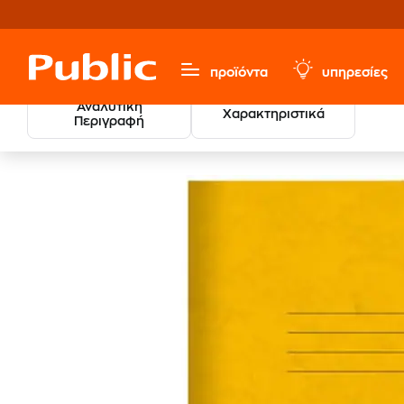
προϊόντα
υπηρεσίες
Αναλυτική
Χαρακτηριστικά
Περιγραφή
Χαρτικά & Γραφική Ύλη
Είδη Αρχειοθέτησης
Φάκελο