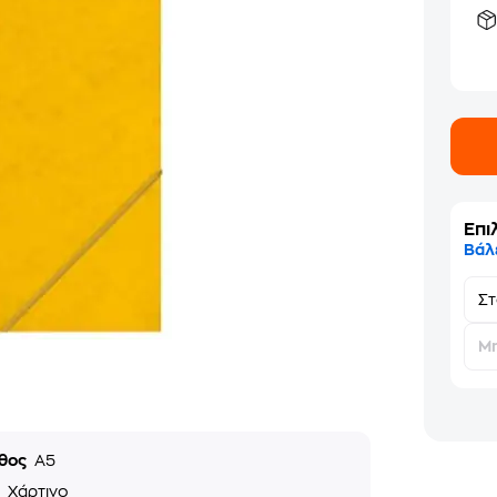
Επι
Βάλ
Σ
Μη
θος
A5
ό
Χάρτινο