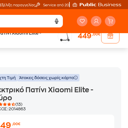
Εξέλιξη παραγγελίας
Service από 20'
τίνι Xiaomi Elite -
449
,00€
eGift Card
αμέτρητες επιλογές δώρων
χτη Τιμή
Άτοκες δόσεις χωρίς κάρτα
κτρικό Πατίνι Xiaomi Elite -
ύρο
(13)
ΚΟΣ:
2014863
449
,00€