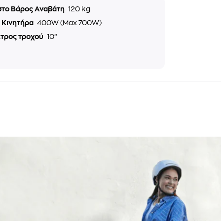
στο Βάρος Αναβάτη
120 kg
ς Κινητήρα
400W (Max 700W)
ετρος τροχού
10”