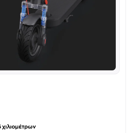
5 χιλιομέτρων