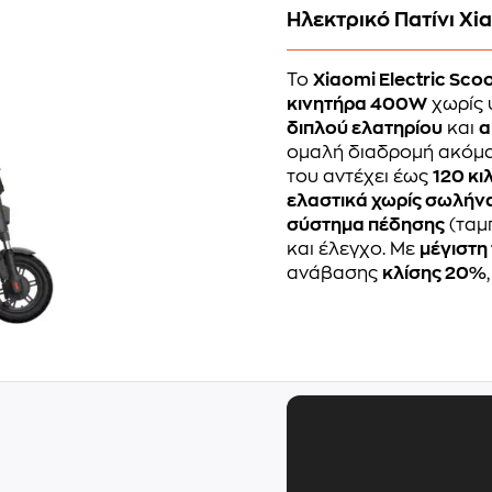
Ηλεκτρικό Πατίνι Xia
Το
Xiaomi Electric Scoo
κινητήρα 400W
χωρίς 
διπλού ελατηρίου
και
α
ομαλή διαδρομή ακόμα
του αντέχει έως
120 κι
ελαστικά χωρίς σωλήν
σύστημα πέδησης
(ταμ
και έλεγχο. Με
μέγιστη
ανάβασης
κλίσης 20%