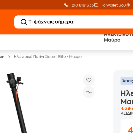
210 8181333
Το Wallet μου
Ηλεκτρικό Πα
Δωρεάν BoxNow
Public επιστροφή €
Μαύρο
για 1 χρόνο!
κέρδος σε κάθε αγορά
Ηλεκτρικό Πατίνι Xiaomi Elite - Μαύρο
νια
Άπαι
Ηλε
Μα
4.5
ΚΩΔΙ