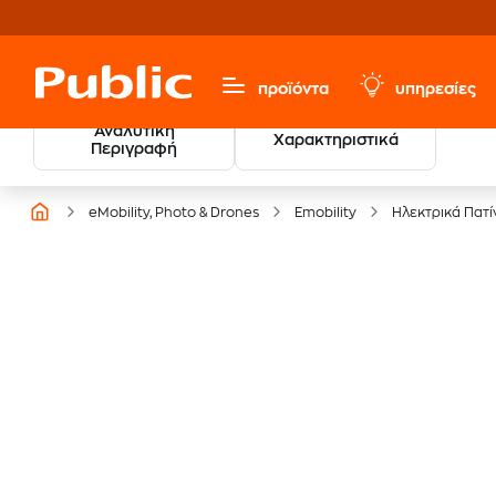
προϊόντα
υπηρεσίες
Αναλυτική
Χαρακτηριστικά
20 € Public Επιστροφή
Περιγραφή
με Snappi
eMobility, Photo & Drones
Emobility
Ηλεκτρικά Πατί