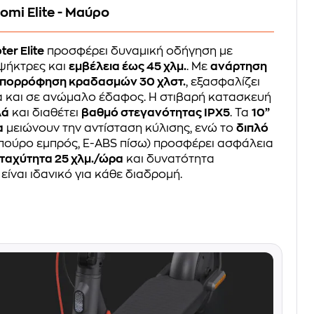
omi Elite - Μαύρο
ter Elite
προσφέρει δυναμική οδήγηση με
ψήκτρες και
εμβέλεια έως 45 χλμ.
. Με
ανάρτηση
πορρόφηση κραδασμών 30 χλστ.
, εξασφαλίζει
 και σε ανώμαλο έδαφος. Η στιβαρή κατασκευή
λά
και διαθέτει
βαθμό στεγανότητας IPX5
. Τα
10”
α
μειώνουν την αντίσταση κύλισης, ενώ το
διπλό
πούρο εμπρός, E-ABS πίσω) προσφέρει ασφάλεια
 ταχύτητα 25 χλμ./ώρα
και δυνατότητα
, είναι ιδανικό για κάθε διαδρομή.