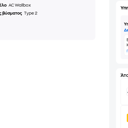
έλο
AC Wallbox
Υπ
ς βύσματος
Type 2
Υ
Δ
Άτο