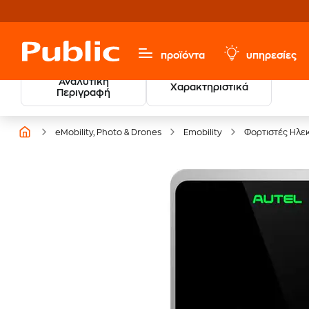
προϊόντα
υπηρεσίες
Αναλυτική
Χαρακτηριστικά
20 € Public Επιστροφή
Περιγραφή
με Snappi
eMobility, Photo & Drones
Emobility
Φορτιστές Ηλε