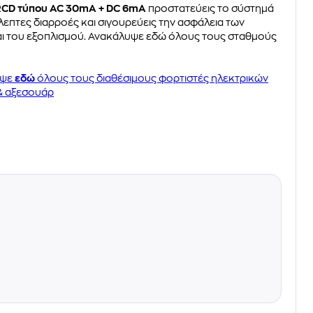
RCD τύπου AC 30mA + DC 6mA
προστατεύεις το σύστημά
επτες διαρροές και σιγουρεύεις την ασφάλεια των
ι του εξοπλισμού. Ανακάλυψε εδώ όλους τους σταθμούς
υψε
εδώ
όλους τους διαθέσιμους φορτιστές ηλεκτρικών
& αξεσουάρ