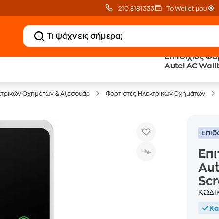
210 8181333
Το Wallet μου
Επιτοίχιος Φ
Δωρεάν BoxNow
Public επιστροφή €
Autel AC Wall
για 1 χρόνο!
κέρδος σε κάθε αγορά
Screen - Ασημ
κτρικών Οχημάτων & Αξεσουάρ
Φορτιστές Ηλεκτρικών Οχημάτων
Επιδ
Επι
Aut
Scr
ΚΩΔΙ
Κα