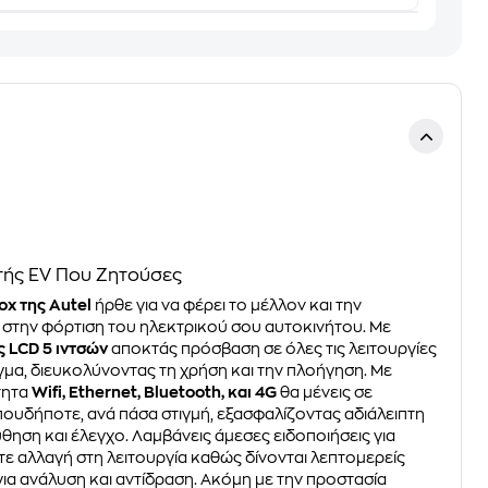
τής EV Που Ζητούσες
ox της Autel
ήρθε για να φέρει το μέλλον και την
 στην φόρτιση του ηλεκτρικού σου αυτοκινήτου. Με
 LCD 5 ιντσών
αποκτάς πρόσβαση σε όλες τις λειτουργίες
ιγμα, διευκολύνοντας τη χρήση και την πλοήγηση. Με
τητα
Wifi, Ethernet, Bluetooth, και 4G
θα μένεις σε
ουδήποτε, ανά πάσα στιγμή, εξασφαλίζοντας αδιάλειπτη
ηση και έλεγχο. Λαμβάνεις άμεσες ειδοποιήσεις για
ε αλλαγή στη λειτουργία καθώς δίνονται λεπτομερείς
ια ανάλυση και αντίδραση. Ακόμη με την προστασία