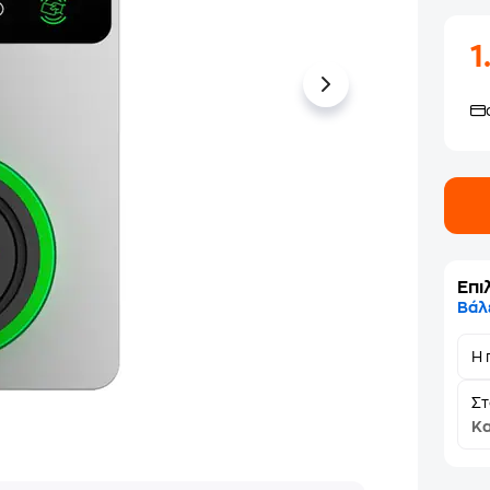
1
Επι
Βάλ
Η 
Σ
Κα