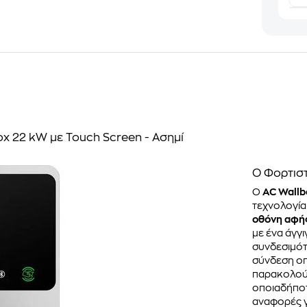
ox 22 kW με Touch Screen - Ασημί
Ο Φορτισ
Ο
AC Wallb
τεχνολογία
οθόνη αφής
με ένα άγγ
συνδεσιμό
σύνδεση οπ
παρακολούθ
οποιαδήποτ
αναφορές γ