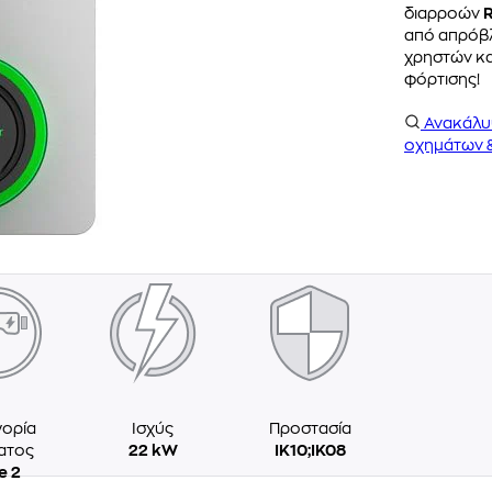
διαρροών
από απρόβλ
χρηστών κα
φόρτισης!
Ανακάλ
οχημάτων 
ορία
Ισχύς
Προστασία
ατος
22 kW
IK10;IK08
e 2