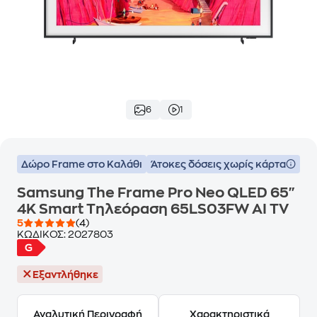
6
1
Δώρο Frame στο Καλάθι
Άτοκες δόσεις χωρίς κάρτα
Samsung The Frame Pro Neo QLED 65"
4K Smart Τηλεόραση 65LS03FW AI TV
5
(4)
ΚΩΔΙΚΟΣ:
2027803
Εξαντλήθηκε
Αναλυτική Περιγραφή
Χαρακτηριστικά