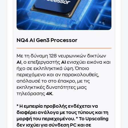
NQ4 AI Gen3 Processor
Με τη δύναμη 128 νευρωνικών δικτύων
AI
, ο επεξεργαστής
AI
ενισχύει εικόνα και
ήχο σε εκλπληκτικά ύψη. Όποιο
περιεχόμενο και αν παρακολουθείς,
απόλαυσέ το στο έπακρο, με τις
εκπληκτικές δυνατότητες μιας
τηλεόρασης
4Κ
.
* Η εμπειρία προβολής ενδέχεται να
διαφέρει ανάλογα με τους τύπους και τη
μορφή του περιεχομένου. * Το Upscaling
δεν ισχύει για σύνδεση PC και σε