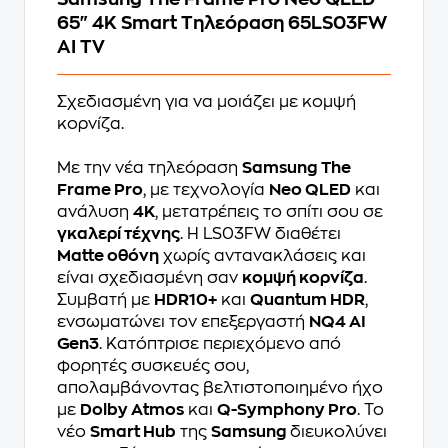
65" 4K Smart Τηλεόραση 65LS03FW
AI TV
Σχεδιασμένη για να μοιάζει με κομψή
κορνίζα.
Με την νέα τηλεόραση
Samsung The
Frame Pro
, με τεχνολογία
Neo QLED
και
ανάλυση
4K
, μετατρέπεις το σπίτι σου σε
γκαλερί τέχνης
. Η LS03FW διαθέτει
Matte οθόνη
χωρίς αντανακλάσεις και
είναι σχεδιασμένη σαν
κομψή κορνίζα
.
Συμβατή με
HDR10+
και
Quantum HDR
,
ενσωματώνει τον επεξεργαστή
NQ4 AI
Gen3
. Κατόπτρισε περιεχόμενο από
φορητές συσκευές σου,
απολαμβάνοντας βελτιστοποιημένο ήχο
με
Dolby Atmos
και
Q-Symphony Pro
. Το
νέο
Smart Hub
της
Samsung
διευκολύνει