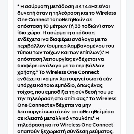
* Η ασύρματη μετάδοση 4K 144Hz είναι
δυνατή όταν η τηλεόραση και το Wireless
One Connect τοποθετηθούν σε
απόσταση 10 μέτρων (ή 33 ποδιών) στον
ίδιο χώρο. Η ασύρματη απόδοση
ενδέχεται να διαφέρει ανάλογα με το
περιβάλλον (συμπεριλαμβανομένου του
τύπου των τοίχων και των επίπλων).* Η
απόσταση λειτουργίας ενδέχεται να
διαφέρει ανάλογα με το περιβάλλον
χρήσης.* Το Wireless One Connect
ενδέχεται να μην λειτουργεί σωστά εάν
υπάρχει κάποιο εμπόδιο, όπως ένας
τοίχος, που εμποδίζει τη σύνδεσή του με
την τηλεόραση στο σπίτι σας.* Το Wireless
One Connect ενδέχεται να μην
λειτουργεί σωστά εάν τοποθετηθεί μέσα
σε κλειστό μεταλλικό ντουλάπι.* Η
τηλεόραση και το Wireless One Connect
απαιτούν ξεχωριστή σύνδεση ρεύματος.