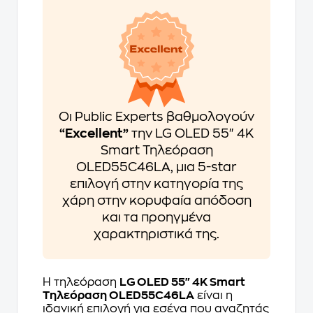
Οι Public Experts βαθμολογούν
“Excellent”
την LG OLED 55" 4K
Smart Τηλεόραση
OLED55C46LA, μια 5-star
επιλογή στην κατηγορία της
χάρη στην κορυφαία απόδοση
και τα προηγμένα
χαρακτηριστικά της.
Η τηλεόραση
LG OLED 55" 4K Smart
Τηλεόραση OLED55C46LA
είναι η
ιδανική επιλογή για εσένα που αναζητάς