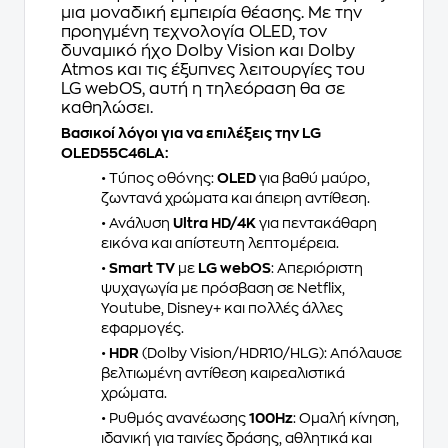
μια μοναδική εμπειρία θέασης. Με την
προηγμένη τεχνολογία OLED, τον
δυναμικό ήχο Dolby Vision και Dolby
Atmos και τις έξυπνες λειτουργίες του
LG webOS, αυτή η τηλεόραση θα σε
καθηλώσει.
Βασικοί λόγοι για να επιλέξεις την LG
OLED55C46LA:
• Τύπος οθόνης:
OLED
για βαθύ μαύρο,
ζωντανά χρώματα και άπειρη αντίθεση.
• Ανάλυση
Ultra HD/4K
για πεντακάθαρη
εικόνα και απίστευτη λεπτομέρεια.
•
Smart TV
με
LG webOS
: Απεριόριστη
ψυχαγωγία με πρόσβαση σε Netflix,
Youtube, Disney+ και πολλές άλλες
εφαρμογές.
•
HDR
(Dolby Vision/HDR10/HLG): Απόλαυσε
βελτιωμένη αντίθεση καιρεαλιστικά
χρώματα.
• Ρυθμός ανανέωσης
100Hz
: Ομαλή κίνηση,
ιδανική για ταινίες δράσης, αθλητικά και