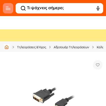
Τηλεοράσεις & Ήχος
Αξεσουάρ Τηλεοράσεων
Καλώδ